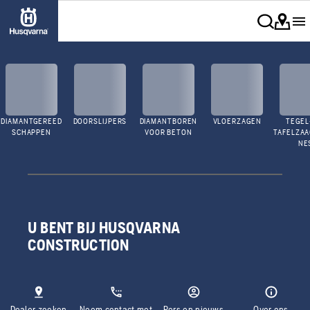
DIAMANTGEREED
DOORSLIJPERS
DIAMANTBOREN
VLOERZAGEN
TEGEL
SCHAPPEN
VOOR BETON
TAFELZA
NE
U BENT BIJ HUSQVARNA
CONSTRUCTION
Dealer zoeken
Neem contact met
Pers en nieuws
Over ons