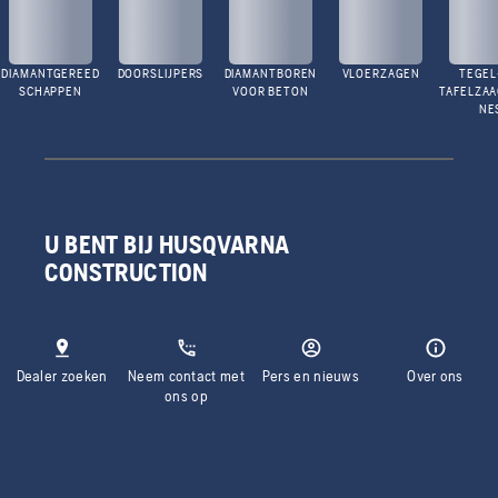
DIAMANTGEREED
DOORSLIJPERS
DIAMANTBOREN
VLOERZAGEN
TEGEL
SCHAPPEN
VOOR BETON
TAFELZA
NE
U BENT BIJ HUSQVARNA
CONSTRUCTION
Dealer zoeken
Neem contact met
Pers en nieuws
Over ons
ons op