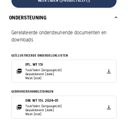
MEER LADEN ({PRODUCTSLEFT})
ONDERSTEUNING
Gerelateerde ondersteunende documenten en
downloads
GEÏLLUSTREERDE ONDERDELENLIJSTEN
IPL, WT 15i
Taal/talen: {languageList}
Gepubliceerd: {date}
Maat: {size}
GEBRUIKERSHANDLEIDINGEN
OM. WT 15i. 2024-01
Taal/talen: {languageList}
Gepubliceerd: {date}
Maat: {size}