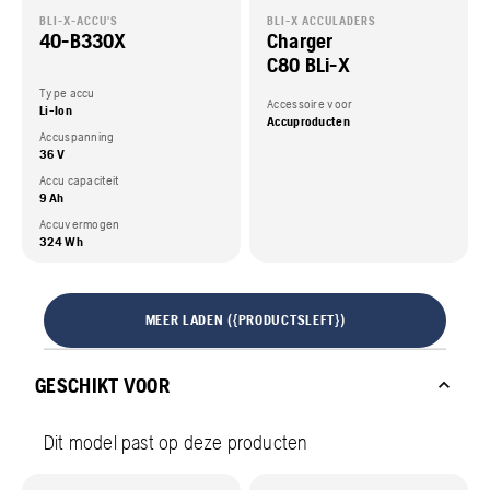
BLI-X-ACCU'S
BLI-X ACCULADERS
40-B330X
Charger
C80 BLi-X
Type accu
Accessoire voor
Li-Ion
Accuproducten
Accuspanning
36 V
Accu capaciteit
9 Ah
Accuvermogen
324 Wh
MEER LADEN ({PRODUCTSLEFT})
GESCHIKT VOOR
Dit model past op deze producten