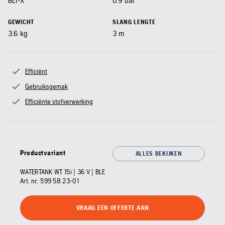
BLi-X
0.9
bar
GEWICHT
SLANG LENGTE
3.6
kg
3
m
Efficiënt
Gebruiksgemak
Efficiënte stofverwerking
Productvariant
ALLES BEKIJKEN
WATERTANK WT 15i | 36 V | BLE
Art. nr.:
599 58 23‑01
VRAAG EEN OFFERTE AAN