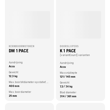
KERNBOORMOTOREN
DOORSLIJPERS
DM 1 PACE
K 1 PACE
{variantCount} varianten
Aandrijving
Aandrijving
Accu
Accu
Gewicht
Max snijdiepte
12,3 kg
121 / 145 mm
Max. boorbitdiameter op statief, max
Gewicht
400 mm
7,2 / 7,4 kg
Max. boordiameter
Blad diameter
25 mm
314 / 361 mm