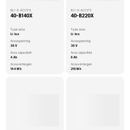
BLI-X-ACCU'S
BLI-X-ACCU'S
40-B140X
40-B220X
Type accu
Type accu
Li-Ion
Li-Ion
Accuspanning
Accuspanning
36 V
36 V
Accu capaciteit
Accu capaciteit
4 Ah
6 Ah
Accuvermogen
Accuvermogen
144 Wh
216 Wh