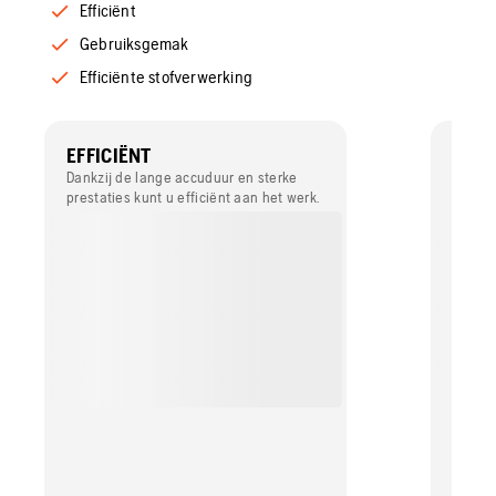
Efficiënt
Gebruiksgemak
Efficiënte stofverwerking
EFFICIËNT
GEB
Dankzij de lange accuduur en sterke
Door z
prestaties kunt u efficiënt aan het werk.
gemakk
Dankzi
handma