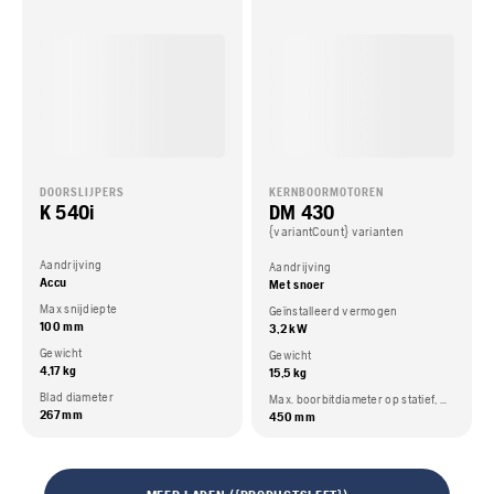
DOORSLIJPERS
KERNBOORMOTOREN
K 540i
DM 430
{variantCount} varianten
Aandrijving
Aandrijving
Accu
Met snoer
Max snijdiepte
Geïnstalleerd vermogen
100 mm
3,2 kW
Gewicht
Gewicht
4,17 kg
15,5 kg
Blad diameter
Max. boorbitdiameter op statief, max
267 mm
450 mm