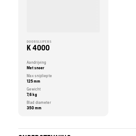
DOORSLIJPERS
K 4000
Aandrijving
Met snoer
Max snijdiepte
125 mm
Gewicht
7,6 kg
Blad diameter
350 mm