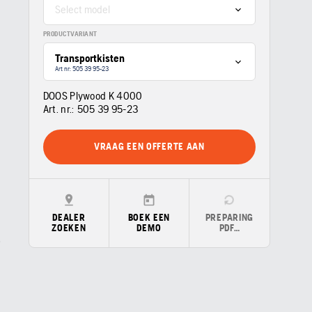
Select model
PRODUCTVARIANT
Transportkisten
Art nr: 505 39 95‑23
DOOS Plywood K 4000
Art. nr.:
505 39 95‑23
VRAAG EEN OFFERTE AAN
DEALER
BOEK EEN
PREPARING
ZOEKEN
DEMO
PDF…