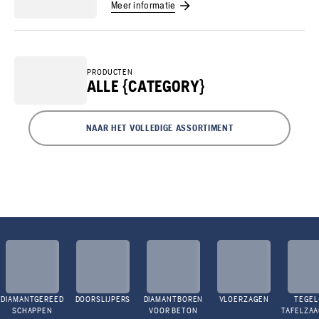
Meer informatie
PRODUCTEN
ALLE {CATEGORY}
NAAR HET VOLLEDIGE ASSORTIMENT
DIAMANTGEREED
DOORSLIJPERS
DIAMANTBOREN
VLOERZAGEN
TEGEL
SCHAPPEN
VOOR BETON
TAFELZA