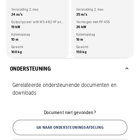
Versnelling 2, max
Versnelling 2, max
24 m/s
25 m/s
Output power with WS 482 HF and PP 492
Vermogen met PP 455
19 kW
20 kW
Kabelopslag
Kabelopslag
10 m
16 m
Gewicht
Gewicht
100 kg
150 kg
ONDERSTEUNING
Gerelateerde ondersteunende documenten en
downloads
Document niet gevonden?
GA NAAR ONDERSTEUNINGSAFDELING