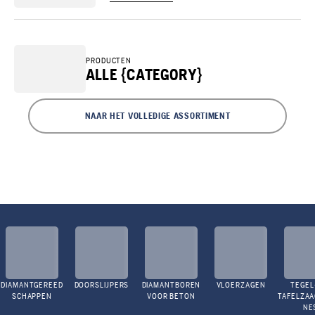
PRODUCTEN
ALLE {CATEGORY}
NAAR HET VOLLEDIGE ASSORTIMENT
DIAMANTGEREED
DOORSLIJPERS
DIAMANTBOREN
VLOERZAGEN
TEGEL
SCHAPPEN
VOOR BETON
TAFELZA
NE