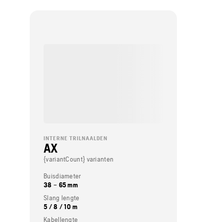
INTERNE TRILNAALDEN
AX
{variantCount} varianten
Buisdiameter
38 – 65 mm
Slang lengte
5 / 8 / 10 m
Kabellengte