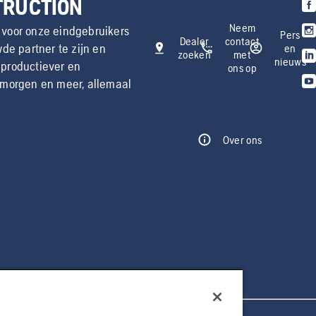
TRUCTION
Neem
 voor onze eindgebruikers
Pers
Dealer
contact
de partner te zijn en
en
zoeken
met
nieuws
 productiever en
ons op
 morgen en meer, allemaal
Over ons