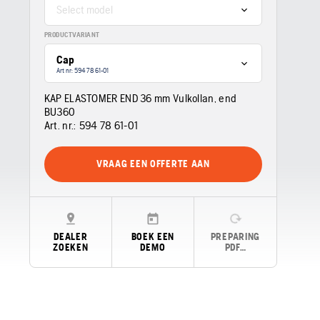
Select model
PRODUCTVARIANT
Cap
Art nr: 594 78 61‑01
KAP ELASTOMER END 36 mm Vulkollan, end
BU360
Art. nr.:
594 78 61‑01
VRAAG EEN OFFERTE AAN
DEALER
BOEK EEN
PREPARING
ZOEKEN
DEMO
PDF…