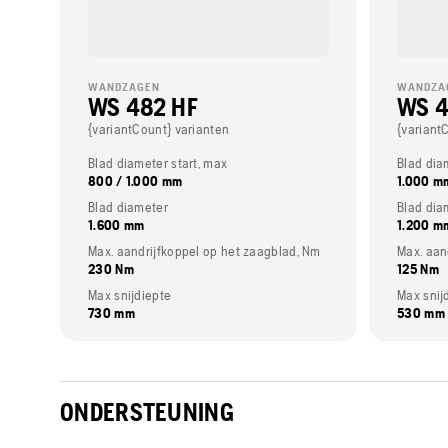
WANDZAGEN
WANDZA
WS 482 HF
WS 4
{variantCount} varianten
{variant
Blad diameter start, max
Blad dia
800 / 1.000 mm
1.000 m
Blad diameter
Blad dia
1.600 mm
1.200 m
Max. aandrijfkoppel op het zaagblad, Nm
Max. aan
230 Nm
125 Nm
Max snijdiepte
Max snij
730 mm
530 mm
ONDERSTEUNING