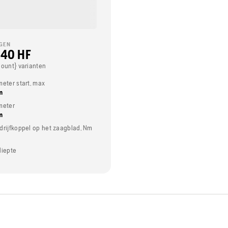
GEN
40 HF
Count} varianten
meter start, max
m
meter
m
drijfkoppel op het zaagblad, Nm
diepte