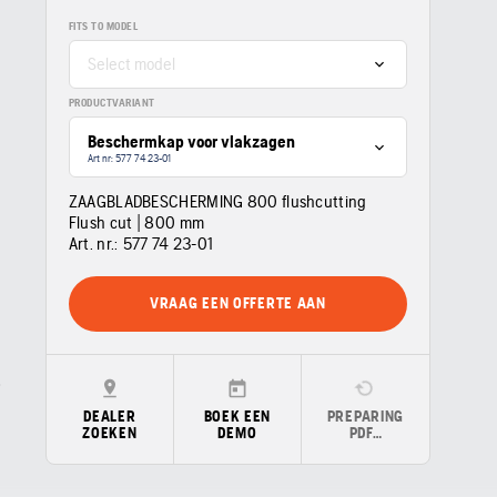
FITS TO MODEL
Select model
PRODUCTVARIANT
Beschermkap voor vlakzagen
Art nr: 577 74 23‑01
ZAAGBLADBESCHERMING 800 flushcutting
Flush cut | 800 mm
Art. nr.:
577 74 23‑01
VRAAG EEN OFFERTE AAN
DEALER
BOEK EEN
PREPARING
ZOEKEN
DEMO
PDF…