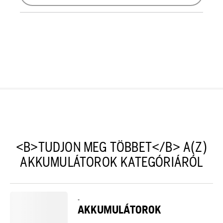
<B>TUDJON MEG TÖBBET</B> A(Z)
AKKUMULÁTOROK KATEGÓRIÁRÓL
-
AKKUMULÁTOROK