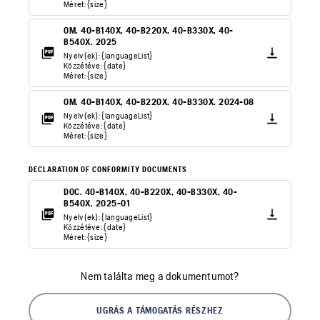
Méret: {size}
OM. 40-B140X, 40-B220X, 40-B330X, 40-
B540X. 2025
Nyelv(ek): {languageList}
Közzétéve: {date}
Méret: {size}
OM. 40-B140X, 40-B220X, 40-B330X. 2024-08
Nyelv(ek): {languageList}
Közzétéve: {date}
Méret: {size}
DECLARATION OF CONFORMITY DOCUMENTS
DOC. 40-B140X, 40-B220X, 40-B330X, 40-
B540X. 2025-01
Nyelv(ek): {languageList}
Közzétéve: {date}
Méret: {size}
Nem találta meg a dokumentumot?
UGRÁS A TÁMOGATÁS RÉSZHEZ