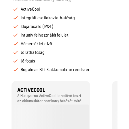
ActiveCool
Integrált csatlakoztathatóság
Időjárásálló (IPX4)
Intuitív felhasználói felület
Hőmérsékletjelző
Jó láthatóság
Jó fogás
Rugalmas BLi-X akkumulátor rendszer
ACTIVECOOL
INTE
CSA
A Husqvarna ActiveCool lehetővé teszi
az akkumulátor hatékony hűtését töltés
A beép
és kisütés közben egyaránt. Az aktív
modull
hűtőrendszernek köszönhetően az
könnye
akkumulátorral működő termék teljes
Fleet 
mértékben termelékeny marad, még
Lehető
igényes körülmények között is,
tartózk