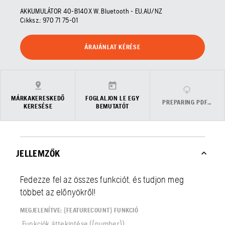
AKKUMULÁTOR 40-B140X W. Bluetooth - EU,AU/NZ
Cikksz.:
970 71 75‑01
ÁRAJÁNLAT KÉRÉSE
MÁRKAKERESKEDŐ
FOGLALJON LE EGY
PREPARING PDF…
KERESÉSE
BEMUTATÓT
JELLEMZŐK
Fedezze fel az összes funkciót, és tudjon meg
többet az előnyökről!
MEGJELENÍTVE: {FEATURECOUNT} FUNKCIÓ
Funkciók áttekintése ({number})