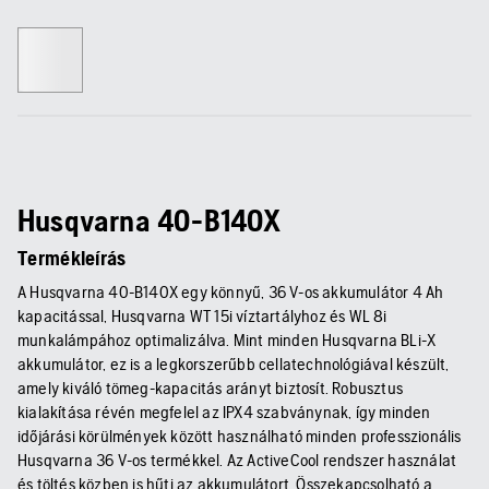
Husqvarna 40-B140X
Termékleírás
A Husqvarna 40-B140X egy könnyű, 36 V-os akkumulátor 4 Ah
kapacitással, Husqvarna WT 15i víztartályhoz és WL 8i
munkalámpához optimalizálva. Mint minden Husqvarna BLi-X
akkumulátor, ez is a legkorszerűbb cellatechnológiával készült,
amely kiváló tömeg-kapacitás arányt biztosít. Robusztus
kialakítása révén megfelel az IPX4 szabványnak, így minden
időjárási körülmények között használható minden professzionális
Husqvarna 36 V-os termékkel. Az ActiveCool rendszer használat
és töltés közben is hűti az akkumulátort. Összekapcsolható a