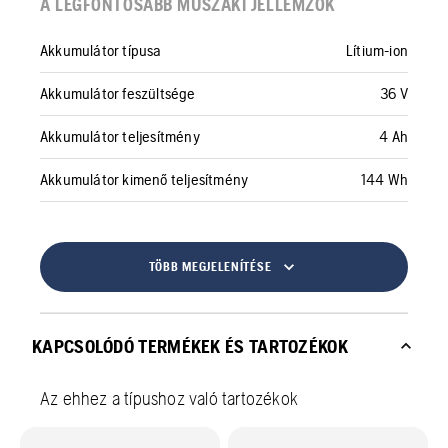
A LEGFONTOSABB MŰSZAKI JELLEMZŐK
Akkumulátor típusa
Lítium-ion
Akkumulátor feszültsége
36 V
Akkumulátor teljesítmény
4 Ah
Akkumulátor kimenő teljesítmény
144 Wh
TÖBB MEGJELENÍTÉSE
KAPCSOLÓDÓ TERMÉKEK ÉS TARTOZÉKOK
Az ehhez a típushoz való tartozékok