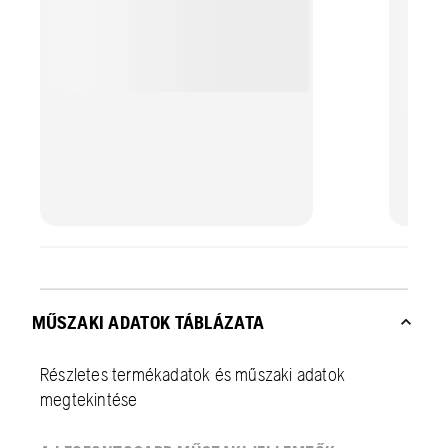
miközben az akkumulátorok élettartama
megtek
meghosszabbodik.
állapo
megtal
MŰSZAKI ADATOK TÁBLÁZATA
Részletes termékadatok és műszaki adatok
megtekintése