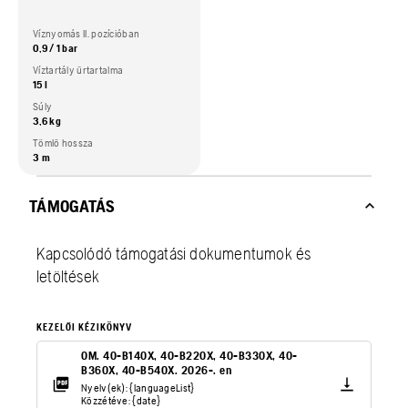
Víznyomás II. pozícióban
0,9 / 1 bar
Víztartály űrtartalma
15 l
Súly
3,6 kg
Tömlő hossza
3 m
TÁMOGATÁS
Kapcsolódó támogatási dokumentumok és
letöltések
KEZELŐI KÉZIKÖNYV
OM. 40-B140X, 40-B220X, 40-B330X, 40-
B360X, 40-B540X. 2026-. en
Nyelv(ek): {languageList}
Közzétéve: {date}