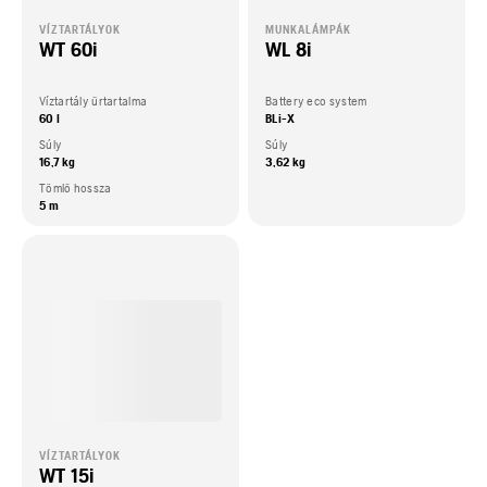
VÍZTARTÁLYOK
MUNKALÁMPÁK
WT 60i
WL 8i
Víztartály űrtartalma
Battery eco system
60 l
BLi-X
Súly
Súly
16,7 kg
3,62 kg
Tömlő hossza
5 m
VÍZTARTÁLYOK
WT 15i