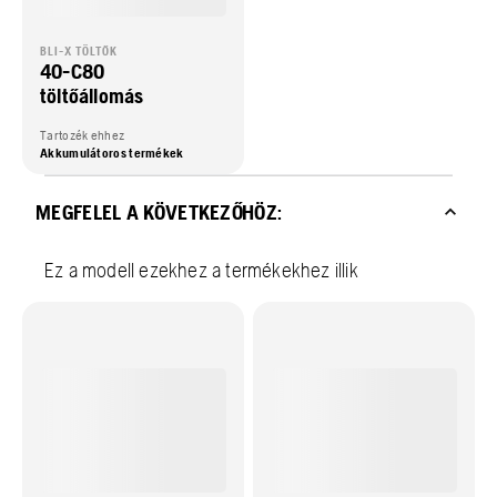
BLI-X TÖLTŐK
40-C80
töltőállomás
Tartozék ehhez
Akkumulátoros termékek
MEGFELEL A KÖVETKEZŐHÖZ:
Ez a modell ezekhez a termékekhez illik