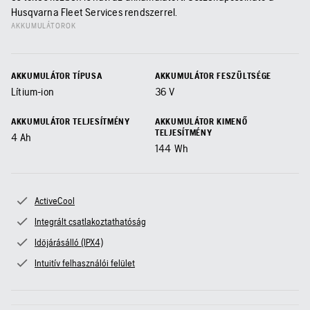
Husqvarna Fleet Services rendszerrel.
AKKUMULÁTOROK
AKKUMULÁTOR TÍPUSA
AKKUMULÁTOR FESZÜLTSÉGE
Lítium-ion
36
V
AKKUMULÁTOR TELJESÍTMÉNY
AKKUMULÁTOR KIMENŐ
TELJESÍTMÉNY
4
Ah
144
Wh
ActiveCool
Integrált csatlakoztathatóság
Időjárásálló (IPX4)
Intuitív felhasználói felület