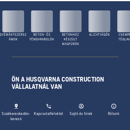
GYÉMÁNTSZERSZ
BETON- ÉS
BETONHOZ
ALJZATVÁGÓK
CSEMPE
ÁMOK
FÉMDARABOLÓK
KÉSZÜLT
TÉGLA
MAGFÚRÓK
ÖN A HUSQVARNA CONSTRUCTION
VÁLLALATNÁL VAN
Szakkereskedés-
Kapcsolatfelvétel
Sajtó és hírek
Rólunk
kereső