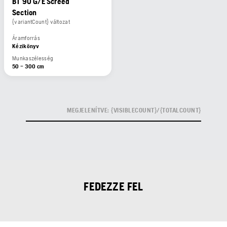
BT 90 G/E Screed
Section
{variantCount} változat
Áramforrás
Kézikönyv
Munkaszélesség
50 – 300 cm
MEGJELENÍTVE: {VISIBLECOUNT}/{TOTALCOUNT}
FEDEZZE FEL