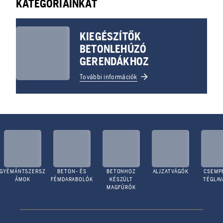
KATEGÓRIÁINKAT
KIEGÉSZÍTŐK
BETONLEHÚZÓ
GERENDÁKHOZ
További információk
GYÉMÁNTSZERSZ
BETON- ÉS
BETONHOZ
ALJZATVÁGÓK
CSEMPE
ÁMOK
FÉMDARABOLÓK
KÉSZÜLT
TÉGLA
MAGFÚRÓK