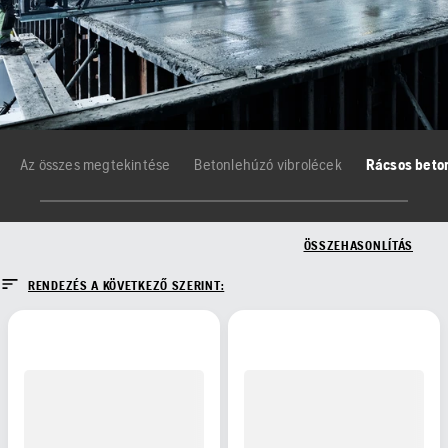
Az összes megtekintése
Betonlehúzó vibrolécek
Rácsos beto
ÖSSZEHASONLÍTÁS
RENDEZÉS A KÖVETKEZŐ SZERINT: