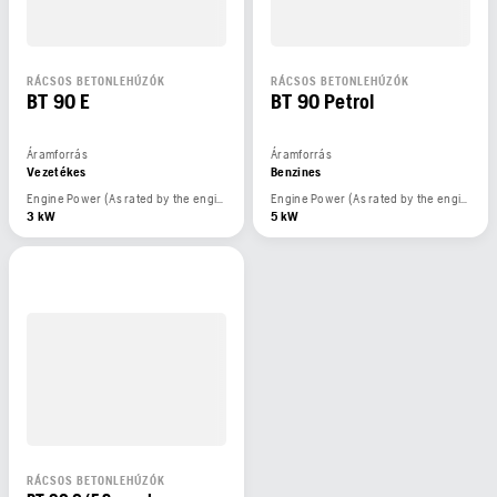
RÁCSOS BETONLEHÚZÓK
RÁCSOS BETONLEHÚZÓK
BT 90 E
BT 90 Petrol
Áramforrás
Áramforrás
Vezetékes
Benzines
Engine Power (As rated by the engine manufacturer)
Engine Power (As rated by the engine manufacturer)
3 kW
5 kW
RÁCSOS BETONLEHÚZÓK