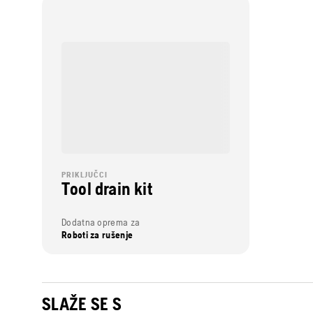
PRIKLJUČCI
Tool drain kit
Dodatna oprema za
Roboti za rušenje
SLAŽE SE S