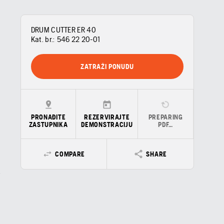
DRUM CUTTER ER 40
Kat. br.:
546 22 20‑01
ZATRAŽI PONUDU
PRONAĐITE
REZERVIRAJTE
PREPARING
ZASTUPNIKA
DEMONSTRACIJU
PDF…
COMPARE
SHARE