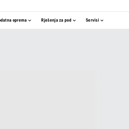
odatna oprema
Rješenja za pod
Servisi