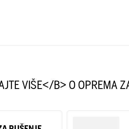
JTE VIŠE</B> O OPREMA Z
 ZA RUŠENJE