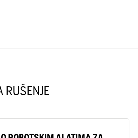
A RUŠENJE
–
O ROBOTSKIM ALATIMA ZA