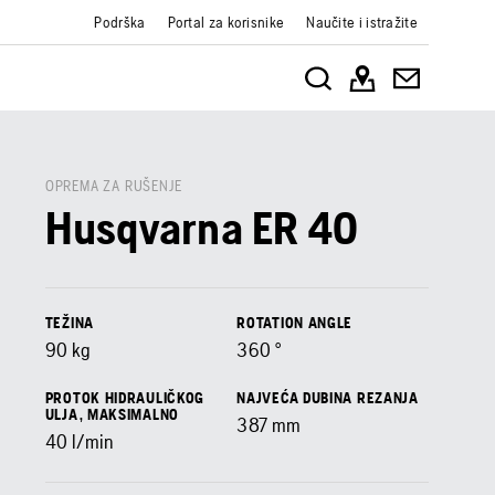
Podrška
Portal za korisnike
Naučite i istražite
OPREMA ZA RUŠENJE
Husqvarna ER 40
TEŽINA
ROTATION ANGLE
90
kg
360
°
PROTOK HIDRAULIČKOG
NAJVEĆA DUBINA REZANJA
ULJA, MAKSIMALNO
387
mm
40
l/min