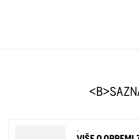
<B>SAZNA
–
VIŠE O OPREMI