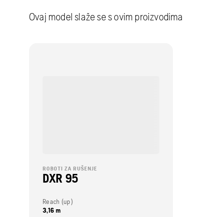
Ovaj model slaže se s ovim proizvodima
ROBOTI ZA RUŠENJE
DXR 95
Reach (up)
3,16 m