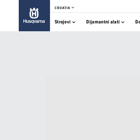
CROATIA
Strojevi
Dijamantni alati
D