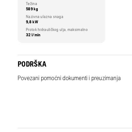
Težina
589 kg
Nazivna ulazna snaga
9,8 kW
Protok hidrauličkog ulja, maksimalno
32 l/min
PODRŠKA
Povezani pomoćni dokumenti i preuzimanja