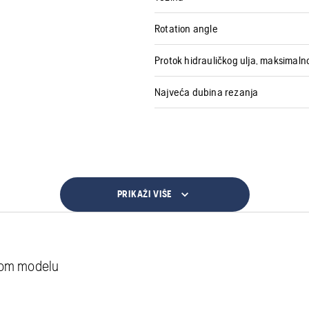
Rotation angle
Protok hidrauličkog ulja, maksimaln
Najveća dubina rezanja
PRIKAŽI VIŠE
vom modelu