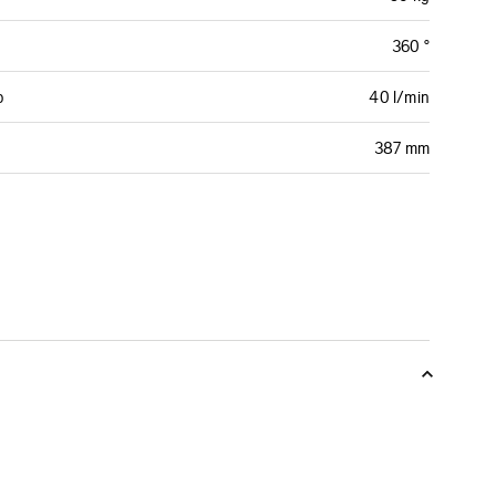
360 °
o
40 l/min
387 mm