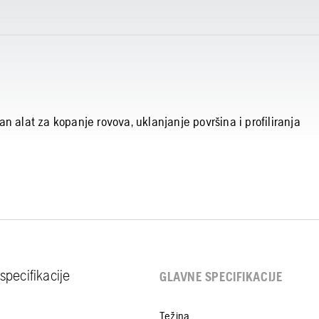
n alat za kopanje rovova, uklanjanje površina i profiliranja
specifikacije
GLAVNE SPECIFIKACIJE
Težina