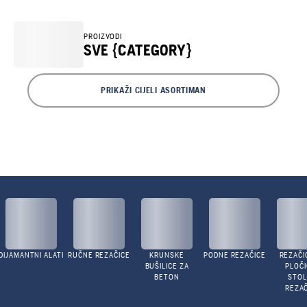
PROIZVODI
SVE {CATEGORY}
PRIKAŽI CIJELI ASORTIMAN
DIJAMANTNI ALATI
RUČNE REZAČICE
KRUNSKE
PODNE REZAČICE
REZAČI
BUŠILICE ZA
PLOČI
BETON
STO
REZAČ