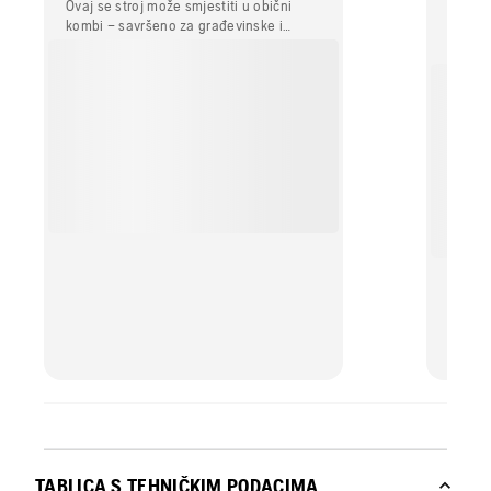
UVJE
Ovaj se stroj može smjestiti u obični
kombi – savršeno za građevinske i
Krak je
industrijske primjene.
težine.
TABLICA S TEHNIČKIM PODACIMA