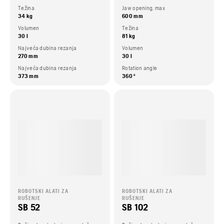
Težina
Jaw opening, max
34 kg
600 mm
Volumen
Težina
30 l
81 kg
Najveća dubina rezanja
Volumen
270 mm
30 l
Najveća dubina rezanja
Rotation angle
373 mm
360 °
ROBOTSKI ALATI ZA
ROBOTSKI ALATI ZA
RUŠENJE
RUŠENJE
SB 52
SB 102