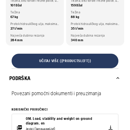
Težina, bez torbe i rezne ploče, uključeno 3 m kabela.
Težina, bez torbe i rezne ploče, uključeno 3 m kabela.
101 Džul
159 Džul
Težina
Težina
67 kg
88 kg
Protok hidrauličkog ulja, maksimalno
Protok hidrauličkog ulja, maksimalno
27 l/min
35 l/min
Najveća dubina rezanja
Najveća dubina rezanja
284 mm
340 mm
UČITAJ VIŠE ({PRODUCTSLEFT})
PODRŠKA
Povezani pomoćni dokumenti i preuzimanja
KORISNIČKI PRIRUČNICI
OM. Load, stability and weight on ground
diagram. en
Jezici: {languageList}