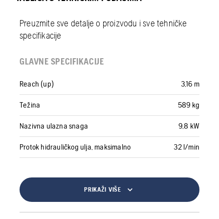
Preuzmite sve detalje o proizvodu i sve tehničke
specifikacije
GLAVNE SPECIFIKACIJE
Reach (up)
3,16 m
Težina
589 kg
Nazivna ulazna snaga
9,8 kW
Protok hidrauličkog ulja, maksimalno
32 l/min
PRIKAŽI VIŠE