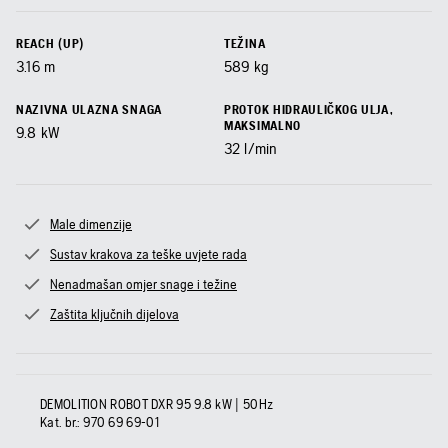
REACH (UP)
TEŽINA
3.16
m
589
kg
NAZIVNA ULAZNA SNAGA
PROTOK HIDRAULIČKOG ULJA,
MAKSIMALNO
9.8
kW
32
l/min
Male dimenzije
Sustav krakova za teške uvjete rada
Nenadmašan omjer snage i težine
Zaštita ključnih dijelova
DEMOLITION ROBOT DXR 95 9.8 kW | 50Hz
Kat. br.:
970 69 69‑01