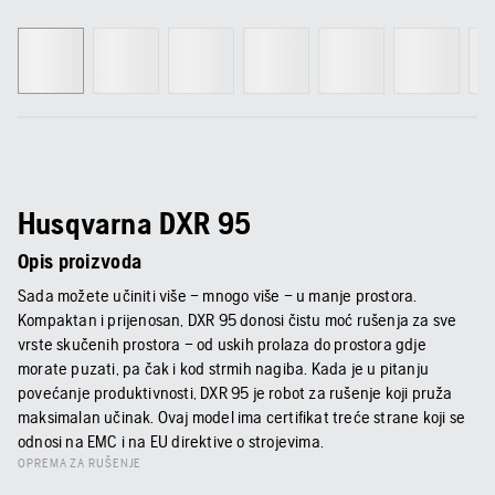
Husqvarna DXR 95
Opis proizvoda
Sada možete učiniti više – mnogo više – u manje prostora.
Kompaktan i prijenosan, DXR 95 donosi čistu moć rušenja za sve
vrste skučenih prostora – od uskih prolaza do prostora gdje
morate puzati, pa čak i kod strmih nagiba. Kada je u pitanju
povećanje produktivnosti, DXR 95 je robot za rušenje koji pruža
maksimalan učinak. Ovaj model ima certifikat treće strane koji se
odnosi na EMC i na EU direktive o strojevima.
OPREMA ZA RUŠENJE