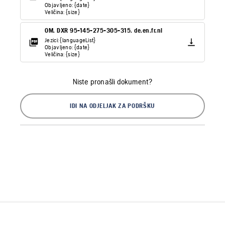
Objavljeno: {date}
Veličina: {size}
OM. DXR 95-145-275-305-315. de.en.fr.nl
Jezici: {languageList}
Objavljeno: {date}
Veličina: {size}
Niste pronašli dokument?
IDI NA ODJELJAK ZA PODRŠKU