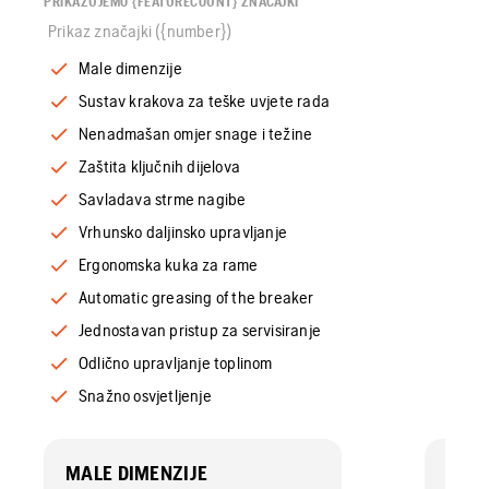
PRIKAZUJEMO {FEATURECOUNT} ZNAČAJKI
Prikaz značajki ({number})
Male dimenzije
Sustav krakova za teške uvjete rada
Nenadmašan omjer snage i težine
Zaštita ključnih dijelova
Savladava strme nagibe
Vrhunsko daljinsko upravljanje
Ergonomska kuka za rame
Automatic greasing of the breaker
Jednostavan pristup za servisiranje
Odlično upravljanje toplinom
Snažno osvjetljenje
MALE DIMENZIJE
SUST