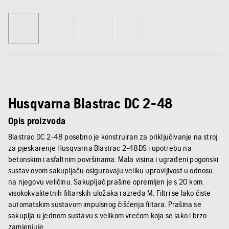
Husqvarna Blastrac DC 2-48
Opis proizvoda
Blastrac DC 2-48 posebno je konstruiran za priključivanje na stroj
za pjeskarenje Husqvarna Blastrac 2-48DS i upotrebu na
betonskim i asfaltnim površinama. Mala visina i ugrađeni pogonski
sustav ovom sakupljaču osiguravaju veliku upravljivost u odnosu
na njegovu veličinu. Sakupljač prašine opremljen je s 20 kom.
visokokvalitetnih filtarskih uložaka razreda M. Filtri se lako čiste
automatskim sustavom impulsnog čišćenja filtara. Prašina se
sakuplja u jednom sustavu s velikom vrećom koja se lako i brzo
zamjenjuje.