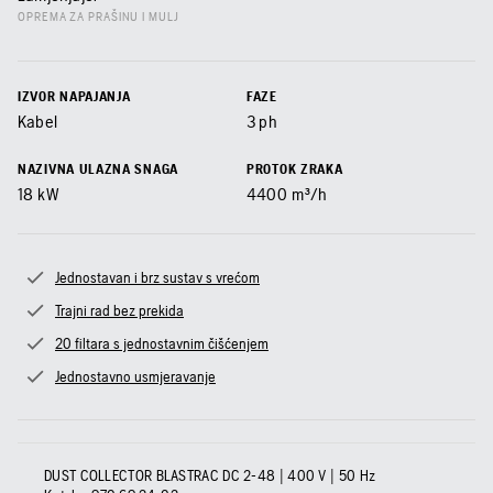
OPREMA ZA PRAŠINU I MULJ
IZVOR NAPAJANJA
FAZE
Kabel
3 ph
NAZIVNA ULAZNA SNAGA
PROTOK ZRAKA
18
kW
4400
m³/h
Jednostavan i brz sustav s vrećom
Trajni rad bez prekida
20 filtara s jednostavnim čišćenjem
Jednostavno usmjeravanje
DUST COLLECTOR BLASTRAC DC 2-48 | 400 V | 50 Hz