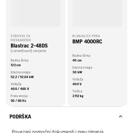
STROJEVI ZA
BLANJALICE PODA
BMP 4000RC
PJESKARENJE
Blastrac 2-48DS
{variantCount} varijanta
Radna širina
Radna širina
40 cm
122 cm
Izlazna snaga
Izlazna snaga
30 kW
52,2 / 52,64 kW
Voltaža
Voltaža
400 V
400 / 460 V
Težina
Frekvencija
2.112 kg
50 / 60 Hz
PODRŠKA
Povezani pomoćni dokumenti i preuzimanja