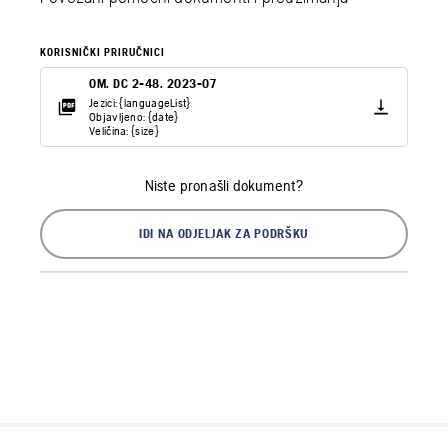
KORISNIČKI PRIRUČNICI
OM. DC 2-48. 2023-07
Jezici: {languageList}
Objavljeno: {date}
Veličina: {size}
Niste pronašli dokument?
IDI NA ODJELJAK ZA PODRŠKU