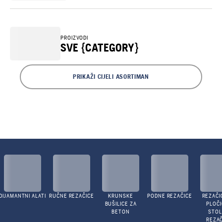
PROIZVODI
SVE {CATEGORY}
PRIKAŽI CIJELI ASORTIMAN
DIJAMANTNI ALATI
RUČNE REZAČICE
KRUNSKE
PODNE REZAČICE
REZAČI
BUŠILICE ZA
PLOČI
BETON
STO
REZAČ