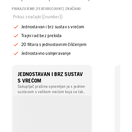
PRIKAZUJEMO {FEATURECOUNT} ZNAČAJKI
Prikaz značajki ({number})
Jednostavan i brz sustav s vrećom
Trajni rad bez prekida
20 filtara s jednostavnim čišćenjem
Jednostavno usmjeravanje
JEDNOSTAVAN I BRZ SUSTAV
TRAJ
S VREĆOM
Sakupl
ventil
Sakupljač prašine opremljen je s jednim
prašin
sustavom s velikom vrećom koja se lako
je mog
i brzo zamjenjuje.
prekid