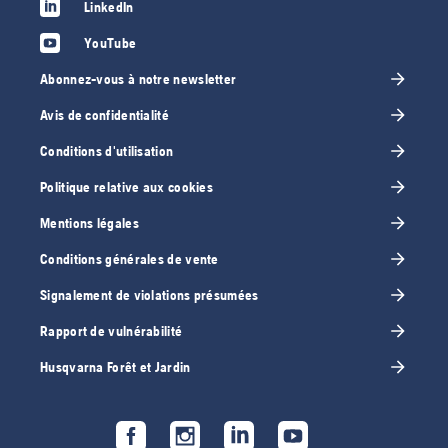
LinkedIn
YouTube
Abonnez-vous à notre newsletter
Avis de confidentialité
Conditions d'utilisation
Politique relative aux cookies
Mentions légales
Conditions générales de vente
Signalement de violations présumées
Rapport de vulnérabilité
Husqvarna Forêt et Jardin