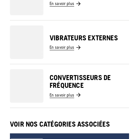
En savoir plus
VIBRATEURS EXTERNES
En savoir plus
CONVERTISSEURS DE
FRÉQUENCE
En savoir plus
VOIR NOS CATÉGORIES ASSOCIÉES