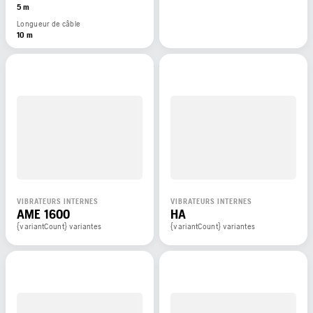
5 m
Longueur de câble
10 m
VIBRATEURS INTERNES
VIBRATEURS INTERNES
AME 1600
HA
{variantCount} variantes
{variantCount} variantes