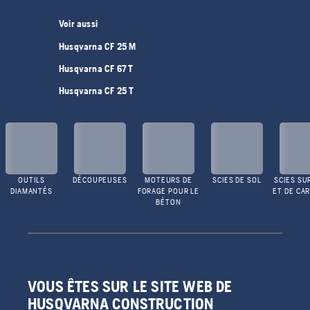
Voir aussi
Husqvarna CF 25 M
Husqvarna CF 67 T
Husqvarna CF 25 T
OUTILS
DÉCOUPEUSES
MOTEURS DE
SCIES DE SOL
SCIES SU
DIAMANTÉS
FORAGE POUR LE
ET DE CA
BÉTON
VOUS ÊTES SUR LE SITE WEB DE
HUSQVARNA CONSTRUCTION