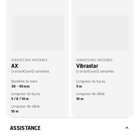
VIBRATEURS INTERNES
VIBRATEURS INTERNES
AX
Vibrastar
{variantCount} variantes
{variantCount} variantes
Diamètre du tube
Longueur du tuyau
38 – 65 mm
5 m
Longueur du tuyau
Longueur de câble
5 / 8 / 10 m
10 m
Longueur de câble
10 m
ASSISTANCE