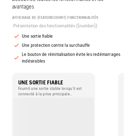
avantages
AFFICHAGE DE {FEATURECOUNT} FONCTIONNALITÉS
Présentation des fonctionnalités ({number})
Une sortie fiable
Une protection contre la surchauffe
Le bouton de réinitialisation évite les redémarrages
indésirables
UNE SORTIE FIABLE
UNE 
SUR
Fournit une sortie stable lorsqu'il est
connecté à la prise principale
Pour p
(monophasée ou triphasée, selon le
est do
modèle).
empêch