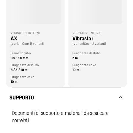
VIBRATORI INTERNI
VIBRATORI INTERNI
AX
Vibrastar
{variantCount} varianti
{variantCount} varianti
Diametro tubo
Lunghezza del tubo
38 – 90 mm
5 m
Lunghezza del tubo
Lunghezza cavo
5 / 8 / 10 m
10 m
Lunghezza cavo
10 m
SUPPORTO
Documenti di supporto e materiali da scaricare
correlati