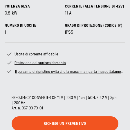
POTENZA RESA
CORRENTE (ALLA TENSIONE DI 42V)
0.8
kW
11
A
NUMERO DI USCITE
GRADO DI PROTEZIONE (CODICE IP)
1
IP55
Uscita di corrente affidabile
Protezione dal surriscaldamento
Il pulsante di ripristino evita che la macchina riparta inaspettatamente
FREQUENCY CONVERTER CF 11 M | 230 V | 1ph | 50Hz/ 42 V | 3ph
| 200Hz
Art. n.
967 93 79‑01
RICHIEDI UN PREVENTIVO