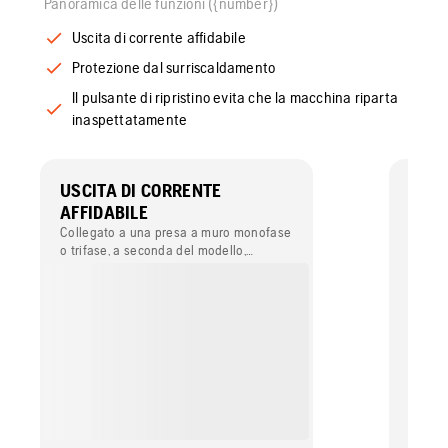
Panoramica delle funzioni ({number})
Uscita di corrente affidabile
Protezione dal surriscaldamento
Il pulsante di ripristino evita che la macchina riparta
inaspettatamente
USCITA DI CORRENTE
PROT
AFFIDABILE
SUR
Collegato a una presa a muro monofase
Come ul
o trifase, a seconda del modello,
conver
assicura un'uscita di corrente stabile.
integr
surris