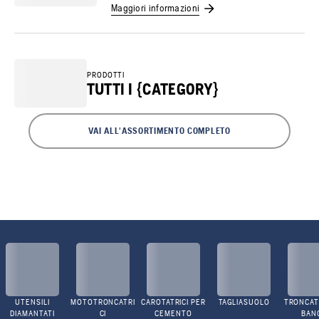
Maggiori informazioni
PRODOTTI
TUTTI I {CATEGORY}
VAI ALL'ASSORTIMENTO COMPLETO
UTENSILI
MOTOTRONCATRI
CAROTATRICI PER
TAGLIASUOLO
TRONCATR
DIAMANTATI
CI
CEMENTO
BAN