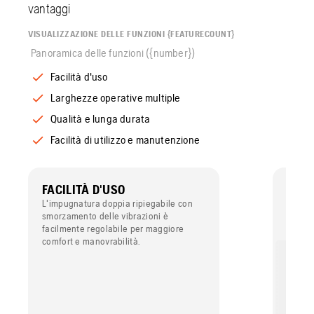
vantaggi
VISUALIZZAZIONE DELLE FUNZIONI {FEATURECOUNT}
Panoramica delle funzioni ({number})
Facilità d'uso
Larghezze operative multiple
Qualità e lunga durata
Facilità di utilizzo e manutenzione
FACILITÀ D'USO
LARG
MULT
L'impugnatura doppia ripiegabile con
smorzamento delle vibrazioni è
Le lam
facilmente regolabile per maggiore
sfrutt
comfort e manovrabilità.
operat