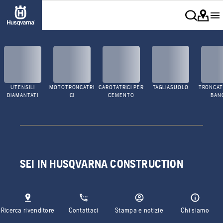
UTENSILI
MOTOTRONCATRI
CAROTATRICI PER
TAGLIASUOLO
TRONCATR
DIAMANTATI
CI
CEMENTO
BAN
SEI IN HUSQVARNA CONSTRUCTION
Ricerca rivenditore
Contattaci
Stampa e notizie
Chi siamo