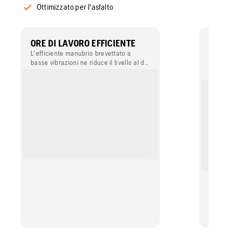
Ottimizzato per l'asfalto
ORE DI LAVORO EFFICIENTE
FACI
ECCE
L'efficiente manubrio brevettato a
basse vibrazioni ne riduce il livello al di
Il sis
sotto di 2 m/s², consentendo di lavorare
la pias
per ore senza affaticarsi o superare
caldo,
qualsiasi soglia limite imposta dalla
di acq
normativa.
regolab