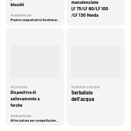
manutenzione
blocchi
LF 75/LF 80/LF 100
/LF 130 Honda
Accessorio per
Piastre compattatrici frontemarcia, Piastre compattatrici reversibili
ACCESSORI
SERBATOI D'ACQUA
Serbatoio
Dispositivo di
dell'acqua
sollevamento a
forche
Accessorio per
Attrezzature per compattazione, Piastre compattatrici frontemarcia