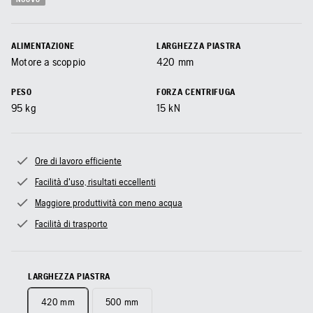
ALIMENTAZIONE
LARGHEZZA PIASTRA
Motore a scoppio
420
mm
PESO
FORZA CENTRIFUGA
95
kg
15
kN
Ore di lavoro efficiente
Facilità d'uso, risultati eccellenti
Maggiore produttività con meno acqua
Facilità di trasporto
LARGHEZZA PIASTRA
420 mm
500 mm