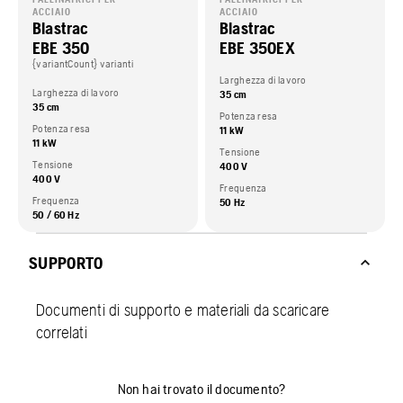
ACCIAIO
ACCIAIO
Blastrac
Blastrac
EBE 350
EBE 350EX
{variantCount} varianti
Larghezza di lavoro
Larghezza di lavoro
35 cm
35 cm
Potenza resa
Potenza resa
11 kW
11 kW
Tensione
Tensione
400 V
400 V
Frequenza
Frequenza
50 Hz
50 / 60 Hz
SUPPORTO
Documenti di supporto e materiali da scaricare
correlati
Non hai trovato il documento?