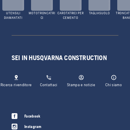
UTENSILI
MOTOTRONCATRI
CAROTATRICI PER
TAGLIASUOLO
TRONCATR
DIAMANTATI
CI
CEMENTO
BAN
SEI IN HUSQVARNA CONSTRUCTION
Ricerca rivenditore
Contattaci
Stampa e notizie
Chi siamo
Facebook
Instagram