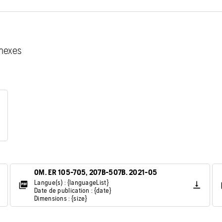
nexes
OM. ER 105-705, 207B-507B. 2021-05
Langue(s) : {languageList}
Date de publication : {date}
Dimensions : {size}