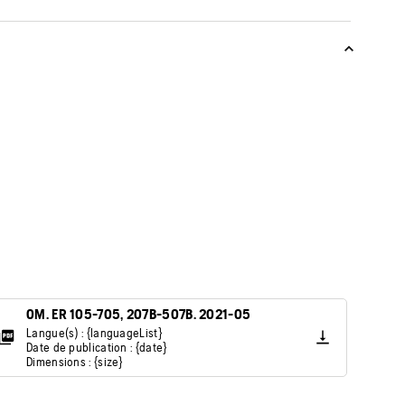
OM. ER 105-705, 207B-507B. 2021-05
Langue(s) : {languageList}
Date de publication : {date}
Dimensions : {size}