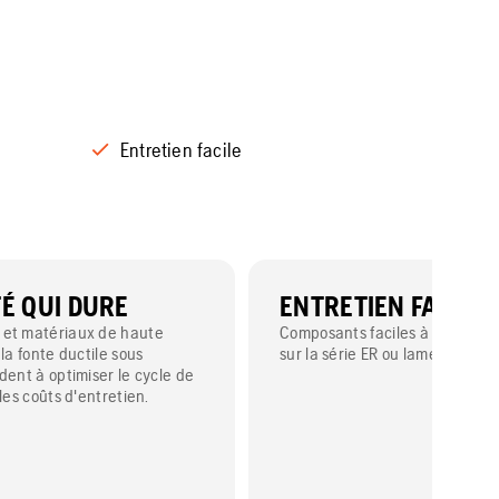
Entretien facile
TÉ QUI DURE
ENTRETIEN FACILE
 et matériaux de haute
Composants faciles à remplace
 la fonte ductile sous
sur la série ER ou lamelle sur la
dent à optimiser le cycle de
 les coûts d'entretien.