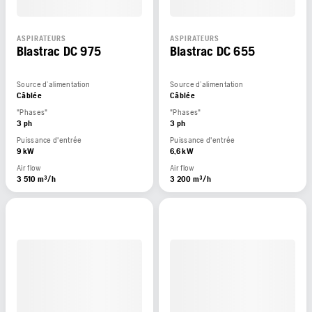
ASPIRATEURS
ASPIRATEURS
Blastrac DC 975
Blastrac DC 655
Source d’alimentation
Source d’alimentation
Câblée
Câblée
"Phases"
"Phases"
3 ph
3 ph
Puissance d'entrée
Puissance d'entrée
9 kW
6,6 kW
Air flow
Air flow
3 510 m³/h
3 200 m³/h