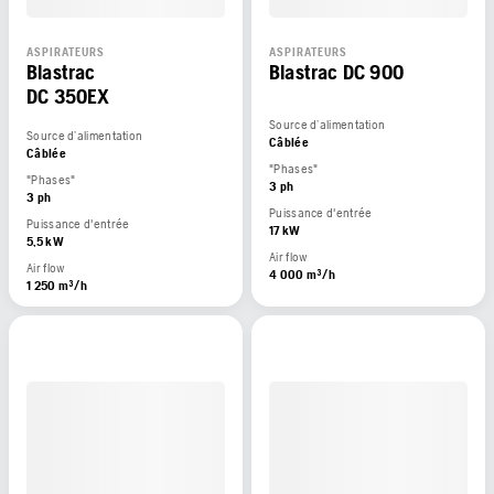
ASPIRATEURS
ASPIRATEURS
Blastrac
Blastrac DC 900
DC 350EX
Source d’alimentation
Source d’alimentation
Câblée
Câblée
"Phases"
"Phases"
3 ph
3 ph
Puissance d'entrée
Puissance d'entrée
17 kW
5,5 kW
Air flow
Air flow
4 000 m³/h
1 250 m³/h