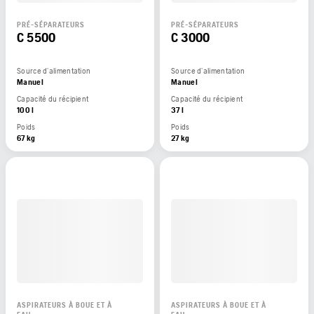
PRÉ-SÉPARATEURS
PRÉ-SÉPARATEURS
C 5500
C 3000
Source d’alimentation
Source d’alimentation
Manuel
Manuel
Capacité du récipient
Capacité du récipient
100 l
37 l
Poids
Poids
67 kg
27 kg
ASPIRATEURS À BOUE ET À
ASPIRATEURS À BOUE ET À