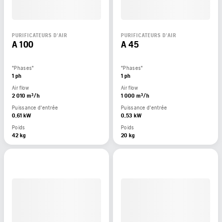
PURIFICATEURS D'AIR
PURIFICATEURS D'AIR
A 100
A 45
"Phases"
"Phases"
1 ph
1 ph
Air flow
Air flow
2 010 m³/h
1 000 m³/h
Puissance d'entrée
Puissance d'entrée
0,61 kW
0,53 kW
Poids
Poids
42 kg
20 kg