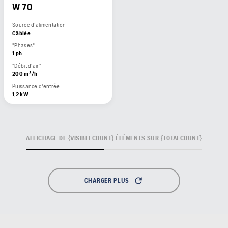
W 70
Source d’alimentation
Câblée
"Phases"
1 ph
"Débit d'air"
200 m³/h
Puissance d'entrée
1,2 kW
AFFICHAGE DE {VISIBLECOUNT} ÉLÉMENTS SUR {TOTALCOUNT}
CHARGER PLUS