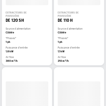
EXTRACTEURS DE
EXTRACTEURS DE
POUSSIÈRE
POUSSIÈRE
DE 120 SH
DE 110 H
Source d’alimentation
Source d’alimentation
Câblée
Câblée
"Phases"
"Phases"
1 ph
1 ph
Puissance d'entrée
Puissance d'entrée
1,8 kW
1,1 kW
Air flow
Air flow
380 m³/h
210 m³/h