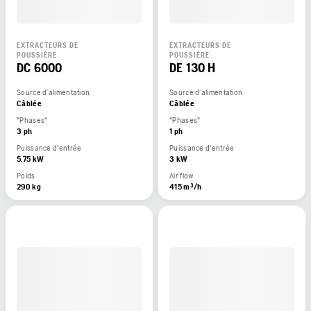
EXTRACTEURS DE
EXTRACTEURS DE
POUSSIÈRE
POUSSIÈRE
DC 6000
DE 130 H
Source d’alimentation
Source d’alimentation
Câblée
Câblée
"Phases"
"Phases"
3 ph
1 ph
Puissance d'entrée
Puissance d'entrée
5,75 kW
3 kW
Poids
Air flow
290 kg
415 m³/h