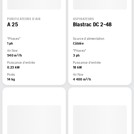
PURIFICATEURS D'AIR
ASPIRATEURS
A 25
Blastrac DC 2-48
"Phases"
Source d’alimentation
1 ph
Câblée
Air flow
"Phases"
540 m³/h
3 ph
Puissance d'entrée
Puissance d'entrée
0,23 kW
18 kW
Poids
Air flow
14 kg
4 400 m³/h