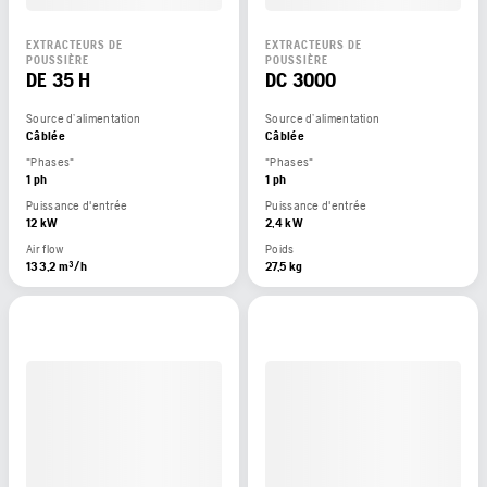
EXTRACTEURS DE
EXTRACTEURS DE
POUSSIÈRE
POUSSIÈRE
DE 35 H
DC 3000
Source d’alimentation
Source d’alimentation
Câblée
Câblée
"Phases"
"Phases"
1 ph
1 ph
Puissance d'entrée
Puissance d'entrée
12 kW
2,4 kW
Air flow
Poids
133,2 m³/h
27,5 kg