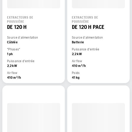
EXTRACTEURS DE
EXTRACTEURS DE
POUSSIÈRE
POUSSIÈRE
DE 120 H
DE 120 H PACE
Source d’alimentation
Source d’alimentation
Câblée
Batterie
"Phases"
Puissance d'entrée
1 ph
2,2 kW
Puissance d'entrée
Air flow
2,2 kW
410 m³/h
Air flow
Poids
410 m³/h
41 kg