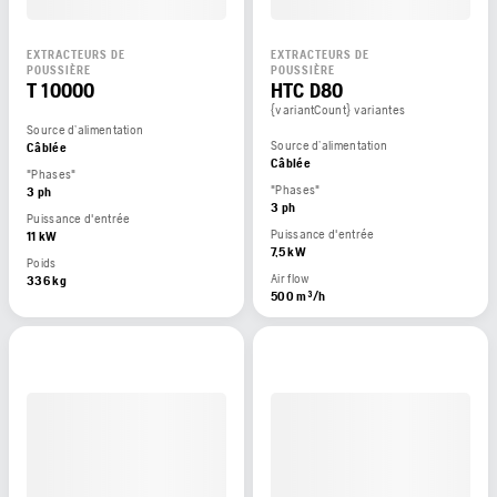
EXTRACTEURS DE
EXTRACTEURS DE
POUSSIÈRE
POUSSIÈRE
T 10000
HTC D80
{variantCount} variantes
Source d’alimentation
Source d’alimentation
Câblée
Câblée
"Phases"
"Phases"
3 ph
3 ph
Puissance d'entrée
Puissance d'entrée
11 kW
7,5 kW
Poids
Air flow
336 kg
500 m³/h