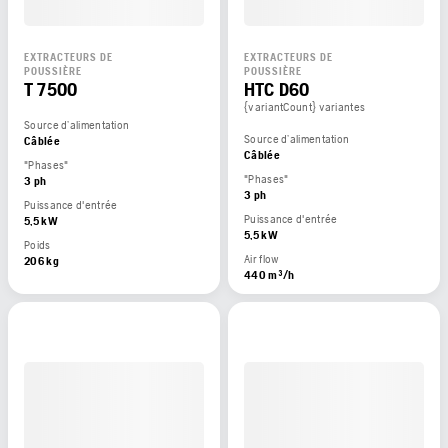
EXTRACTEURS DE
EXTRACTEURS DE
POUSSIÈRE
POUSSIÈRE
T 7500
HTC D60
{variantCount} variantes
Source d’alimentation
Source d’alimentation
Câblée
Câblée
"Phases"
"Phases"
3 ph
3 ph
Puissance d'entrée
Puissance d'entrée
5,5 kW
5,5 kW
Poids
Air flow
206 kg
440 m³/h