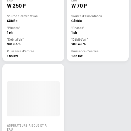
EAU
EAU
W 250 P
W 70 P
Source d’alimentation
Source d’alimentation
Câblée
Câblée
"Phases"
"Phases"
1 ph
1 ph
"Débit d'air"
"Débit d'air"
160 m³/h
200 m³/h
Puissance d'entrée
Puissance d'entrée
1,55 kW
1,85 kW
ASPIRATEURS À BOUE ET À
EAU