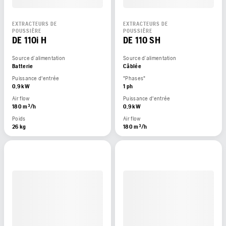
EXTRACTEURS DE
EXTRACTEURS DE
POUSSIÈRE
POUSSIÈRE
DE 110i H
DE 110 SH
Source d’alimentation
Source d’alimentation
Batterie
Câblée
Puissance d'entrée
"Phases"
0,9 kW
1 ph
Air flow
Puissance d'entrée
180 m³/h
0,9 kW
Poids
Air flow
26 kg
180 m³/h