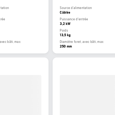
tation
Source d’alimentation
Câblée
trée
Puissance d'entrée
3,2 kW
Poids
13,5 kg
 avec bâti, max
Diamètre foret, avec bâti, max
250 mm