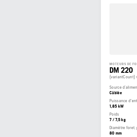
MOTEURS DE FO
DM 220
{variantCount} 
Source d’alimen
Câblée
Puissance d'en
1,85 kW
Poids
7 / 7,5 kg
Diamètre foret, 
80 mm