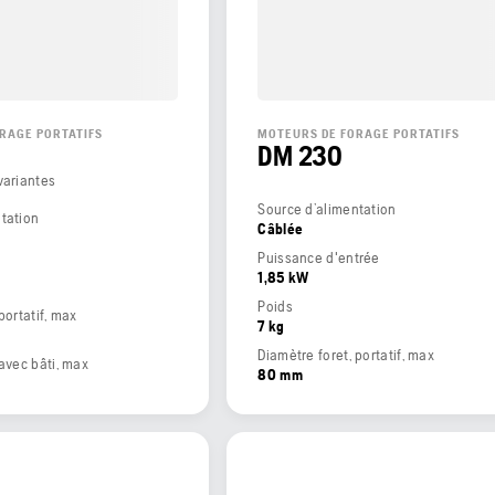
RAGE PORTATIFS
MOTEURS DE FORAGE PORTATIFS
DM 230
variantes
Source d’alimentation
tation
Câblée
Puissance d'entrée
1,85 kW
Poids
portatif, max
7 kg
Diamètre foret, portatif, max
 avec bâti, max
80 mm