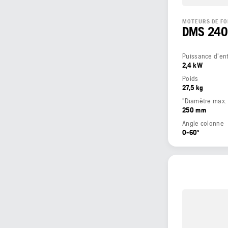
MOTEURS DE FO
DMS 24
Puissance d'en
2,4 kW
Poids
27,5 kg
"Diamètre max. 
250 mm
Angle colonne
0-60º