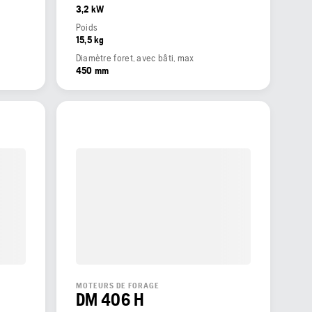
3,2 kW
Poids
15,5 kg
Diamètre foret, avec bâti, max
450 mm
MOTEURS DE FORAGE
DM 406 H