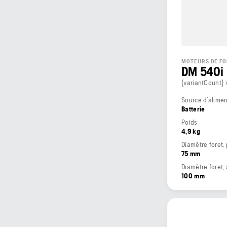
MOTEURS DE FO
DM 540i
{variantCount} 
Source d’alimen
Batterie
Poids
4,9 kg
Diamètre foret, 
75 mm
Diamètre foret,
100 mm