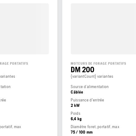
RAGE PORTATIFS
MOTEURS DE FORAGE PORTATIFS
DM 200
variantes
{variantCount} variantes
tation
Source d’alimentation
Câblée
trée
Puissance d'entrée
2 kW
Poids
6,4 kg
portatif, max
Diamètre foret, portatif, max
75 / 100 mm