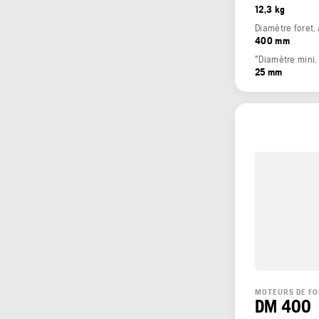
12,3 kg
Diamètre foret,
400 mm
"Diamètre mini. 
25 mm
MOTEURS DE F
DM 400