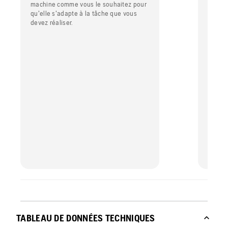
machine comme vous le souhaitez pour
Vous p
qu'elle s'adapte à la tâche que vous
augment
devez réaliser.
l'utili
libérat
TABLEAU DE DONNÉES TECHNIQUES