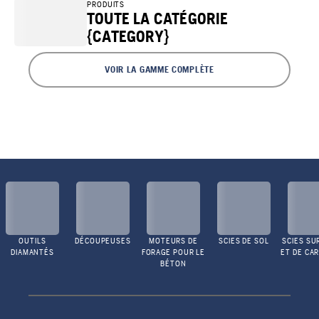
PRODUITS
TOUTE LA CATÉGORIE
{CATEGORY}
VOIR LA GAMME COMPLÈTE
OUTILS
DÉCOUPEUSES
MOTEURS DE
SCIES DE SOL
SCIES SU
DIAMANTÉS
FORAGE POUR LE
ET DE CA
BÉTON