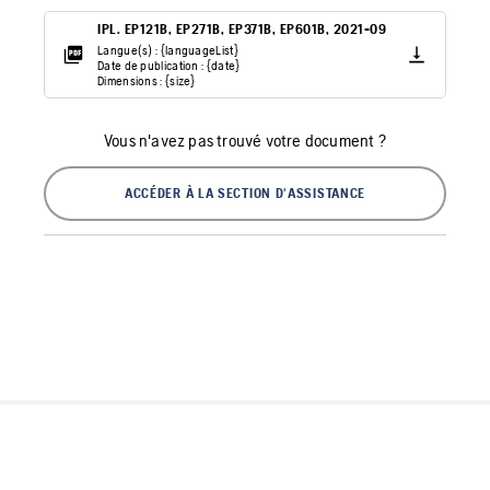
IPL. EP121B, EP271B, EP371B, EP601B, 2021-09
Langue(s) : {languageList}
Date de publication : {date}
Dimensions : {size}
Vous n'avez pas trouvé votre document ?
ACCÉDER À LA SECTION D'ASSISTANCE