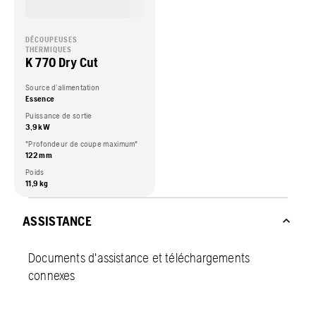
DÉCOUPEUSES
THERMIQUES
K 770 Dry Cut
Source d’alimentation
Essence
Puissance de sortie
3,9 kW
"Profondeur de coupe maximum"
122 mm
Poids
11,9 kg
ASSISTANCE
Documents d'assistance et téléchargements
connexes