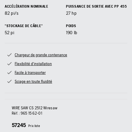
ACCÉLÉRATION NOMINALE
PUISSANCE DE SORTIE AVEC PP 455
82
pi/s
27
hp
"STOCKAGE DE CÂBLE"
POIDS
52
pi
190
lb
Chargeur de grande contenance
Flexibilité d'installation
Facile à transporter
Sciage en toute fluidité
WIRE SAW CS 2512 Wiresaw
Réf. :
965 15 62‑01
57245
Prix liste