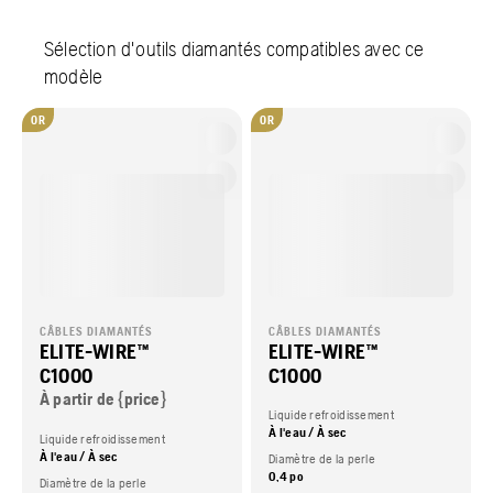
Sélection d'outils diamantés compatibles avec ce
modèle
OR
OR
CÂBLES DIAMANTÉS
CÂBLES DIAMANTÉS
ELITE-WIRE™
ELITE-WIRE™
C1000
C1000
À partir de {price}
Liquide refroidissement
À l'eau / À sec
Liquide refroidissement
À l'eau / À sec
Diamètre de la perle
0,4 po
Diamètre de la perle