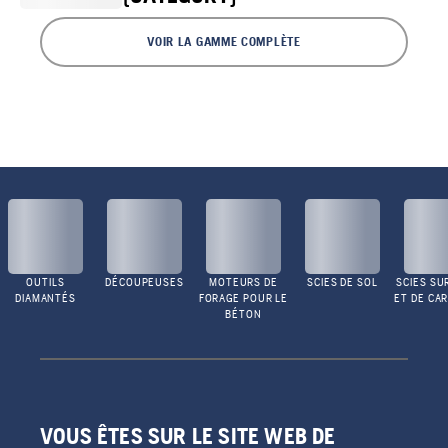
VOIR LA GAMME COMPLÈTE
OUTILS
DÉCOUPEUSES
MOTEURS DE
SCIES DE SOL
SCIES SU
DIAMANTÉS
FORAGE POUR LE
ET DE CA
BÉTON
VOUS ÊTES SUR LE SITE WEB DE