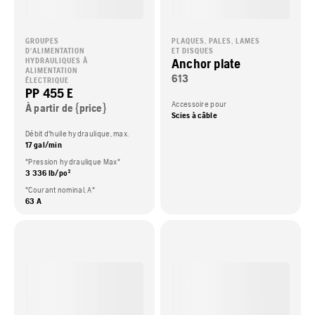
GROUPES
PLAQUES, PALES, LAMES
D'ALIMENTATION
ET DISQUES
Anchor plate
HYDRAULIQUES À
ALIMENTATION
613
ÉLECTRIQUE
PP 455 E
Accessoire pour
À partir de {price}
Scies à câble
Débit d'huile hydraulique, max.
17 gal/min
"Pression hydraulique Max"
3 336 lb/po²
"Courant nominal, A"
63 A