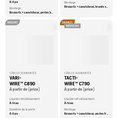
0,4 po
Montage
Ressorts + caoutchouc, brasés sous vide
Montage
Ressorts + caoutchouc, perles brasées sous vide
ARGENT
BRONZE
NOUVEAU
CÂBLES DIAMANTÉS
CÂBLES DIAMANTÉS
VARI-
TACTI-
WIRE™ C890
WIRE™ C790
À partir de {price}
À partir de {price}
Liquide refroidissement
Liquide refroidissement
À l'eau
À l'eau
Diamètre de la perle
Montage
0,4 po
Ressorts + caoutchouc, perles frittées