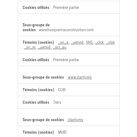
publicité
Première partie
ciblée
www.husqvarnaconstruction.com
_sn_a
,
_uetvid
,
SNS
,
_clck
,
_clsk
,
_sn_m
,
_uetsid
,
_gcl_au
Première partie
www.clarity.ms
CLID
Tiers
clarity.ms
MUID