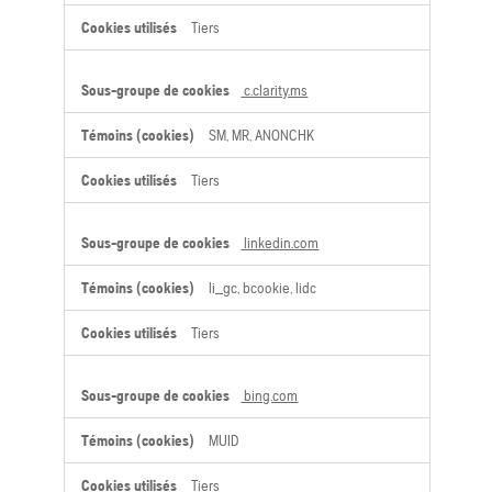
Tiers
c.clarity.ms
SM, MR, ANONCHK
Tiers
linkedin.com
li_gc, bcookie, lidc
Tiers
bing.com
MUID
Tiers