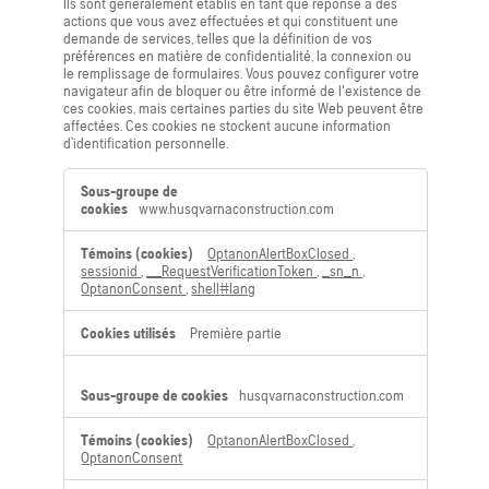
Ils sont généralement établis en tant que réponse à des
actions que vous avez effectuées et qui constituent une
demande de services, telles que la définition de vos
préférences en matière de confidentialité, la connexion ou
le remplissage de formulaires. Vous pouvez configurer votre
navigateur afin de bloquer ou être informé de l'existence de
ces cookies, mais certaines parties du site Web peuvent être
affectées. Ces cookies ne stockent aucune information
d’identification personnelle.
Cookies
strictement
www.husqvarnaconstruction.com
nécessaires
OptanonAlertBoxClosed
,
sessionid
,
__RequestVerificationToken
,
_sn_n
,
OptanonConsent
,
shell#lang
Première partie
husqvarnaconstruction.com
OptanonAlertBoxClosed
,
OptanonConsent