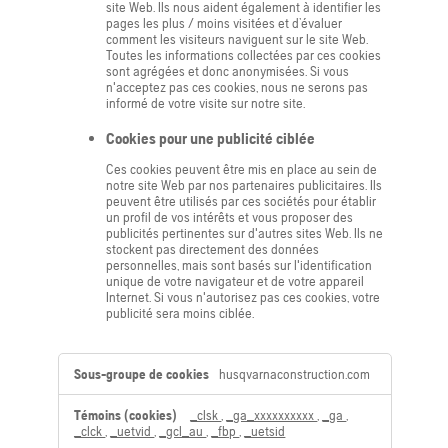
site Web. Ils nous aident également à identifier les
pages les plus / moins visitées et d’évaluer
comment les visiteurs naviguent sur le site Web.
Toutes les informations collectées par ces cookies
sont agrégées et donc anonymisées. Si vous
n'acceptez pas ces cookies, nous ne serons pas
informé de votre visite sur notre site.
Cookies pour une publicité ciblée
Ces cookies peuvent être mis en place au sein de
notre site Web par nos partenaires publicitaires. Ils
peuvent être utilisés par ces sociétés pour établir
un profil de vos intérêts et vous proposer des
publicités pertinentes sur d'autres sites Web. Ils ne
stockent pas directement des données
personnelles, mais sont basés sur l'identification
unique de votre navigateur et de votre appareil
Internet. Si vous n'autorisez pas ces cookies, votre
publicité sera moins ciblée.
,Cookies
husqvarnaconstruction.com
de
performance,Cookies
_clsk
,
_ga_xxxxxxxxxx
,
_ga
,
pour
_clck
,
_uetvid
,
_gcl_au
,
_fbp
,
_uetsid
une