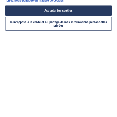
Lisez notre politique en matière de cookies
Accepter les cookies
Je m’oppose à la vente et au partage de mes informations personnelles
privées
OUTILS
DÉCOUPEUSES
MOTEURS DE
SCIES DE SOL
SCIES SU
DIAMANTÉS
FORAGE POUR LE
ET DE CA
BÉTON