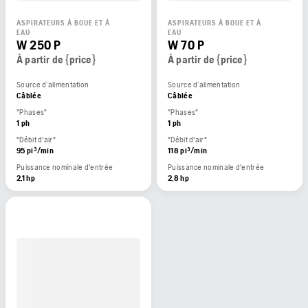
ASPIRATEURS À BOUE ET À
ASPIRATEURS À BOUE ET À
EAU
EAU
W 250 P
W 70 P
À partir de {price}
À partir de {price}
Source d’alimentation
Source d’alimentation
Câblée
Câblée
"Phases"
"Phases"
1 ph
1 ph
"Débit d'air"
"Débit d'air"
95 pi³/min
118 pi³/min
Puissance nominale d'entrée
Puissance nominale d'entrée
2,1 hp
2,8 hp