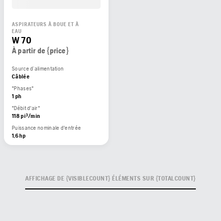
ASPIRATEURS À BOUE ET À
EAU
W 70
À partir de {price}
Source d’alimentation
Câblée
"Phases"
1 ph
"Débit d'air"
118 pi³/min
Puissance nominale d'entrée
1,6 hp
AFFICHAGE DE {VISIBLECOUNT} ÉLÉMENTS SUR {TOTALCOUNT}