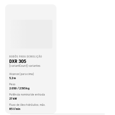
ROBÔS PARA DEMOLIÇÃO
DXR 305
{variantCount} variantes
Alcance (para cima)
5,2 m
Peso
2.050 / 2.195 kg
Potência nominal de entrada
27 kW
Fluxo de óleo hidráulico, máx.
85 l/min