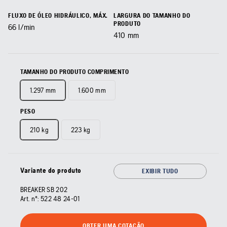
FLUXO DE ÓLEO HIDRÁULICO, MÁX.
LARGURA DO TAMANHO DO
PRODUTO
66
l/min
410
mm
TAMANHO DO PRODUTO COMPRIMENTO
1.297 mm
1.600 mm
PESO
210 kg
223 kg
Variante do produto
EXIBIR TUDO
BREAKER SB 202
Art. nº:
522 48 24‑01
OBTER UMA COTAÇÃO