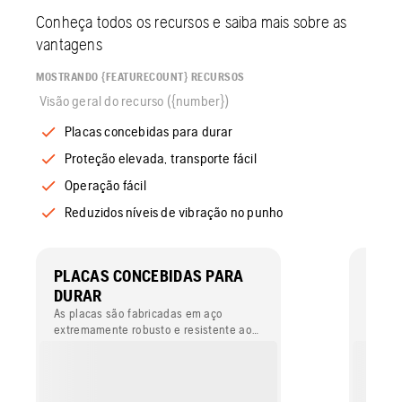
Conheça todos os recursos e saiba mais sobre as
vantagens
MOSTRANDO {FEATURECOUNT} RECURSOS
Visão geral do recurso ({number})
Placas concebidas para durar
Proteção elevada, transporte fácil
Operação fácil
Reduzidos níveis de vibração no punho
PLACAS CONCEBIDAS PARA
PROT
DURAR
TRAN
As placas são fabricadas em aço
A estr
extremamente robusto e resistente ao
motor 
desgaste Hardox 400. O design especial
també
impede que rochas fiquem presas entre
elevaç
a placa e a estrutura.