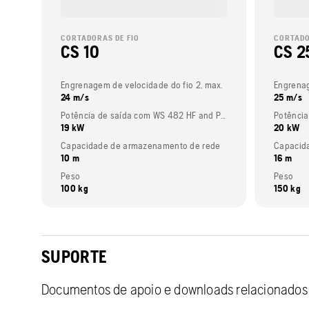
CORTADORAS DE FIO
CORTADO
CS 10
CS 2
Engrenagem de velocidade do fio 2, max.
Engrenag
24 m/s
25 m/s
Potência de saída com WS 482 HF and PP 492
Potência
19 kW
20 kW
Capacidade de armazenamento de rede
Capacid
10 m
16 m
Peso
Peso
100 kg
150 kg
SUPORTE
Documentos de apoio e downloads relacionados