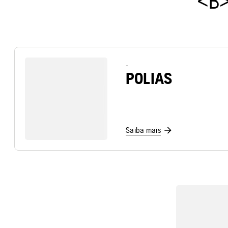
<B>
-
POLIAS
Saiba mais