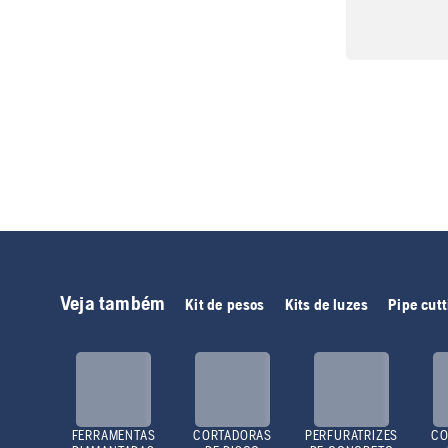
Veja também
Kit de pesos
Kits de luzes
Pipe cut
FERRAMENTAS
CORTADORAS
PERFURATRIZES
CO