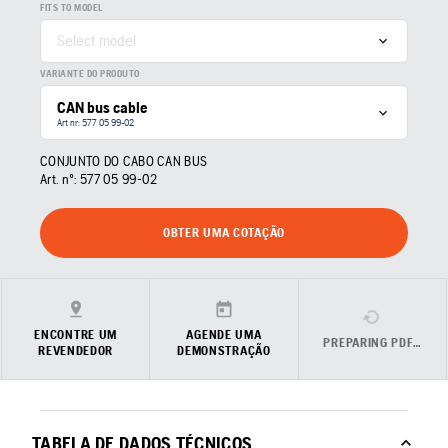
FITS TO MODEL
Select model
VARIANTE DO PRODUTO
CAN bus cable
Art nr: 577 05 99‑02
CONJUNTO DO CABO CAN BUS
Art. nº:
577 05 99‑02
OBTER UMA COTAÇÃO
ENCONTRE UM
AGENDE UMA
PREPARING PDF…
REVENDEDOR
DEMONSTRAÇÃO
TABELA DE DADOS TÉCNICOS