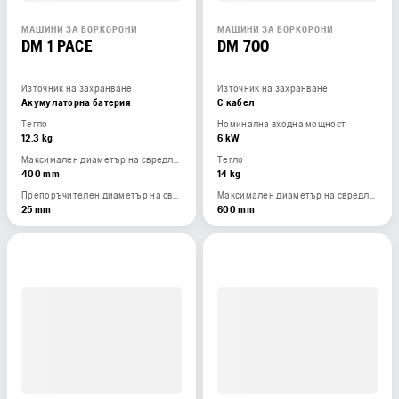
МАШИНИ ЗА БОРКОРОНИ
МАШИНИ ЗА БОРКОРОНИ
DM 1 PACE
DM 700
Източник на захранване
Източник на захранване
Акумулаторна батерия
С кабел
Тегло
Номинална входна мощност
12,3 kg
6 kW
Максимален диаметър на свредлото със стойка
Тегло
400 mm
14 kg
Препоръчителен диаметър на свредлото, мин.
Максимален диаметър на свредлото със стойка
25 mm
600 mm