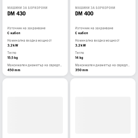
МАШИНИ ЗА БОРКОРОНИ
МАШИНИ ЗА БОРКОРОНИ
DM 430
DM 400
Източник на захранване
Източник на захранване
С кабел
С кабел
Номинална входна мощност
Номинална входна мощност
3,2 kW
3,2 kW
Тегло
Тегло
15,5 kg
14 kg
Максимален диаметър на свредлото със стойка
Максимален диаметър на свредлото със стойка
450 mm
350 mm