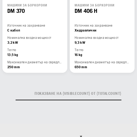
МАШИНИ ЗА БОРКОРОНИ
МАШИНИ ЗА БОРКОРОНИ
DM 370
DM 406 H
Източник на захранване
Източник на захранване
С кабел
Хидравлични
Номинална входна мощност
Номинална входна мощност
3,2 kW
9,3 kW
Тегло
Тегло
13,5 kg
16 kg
Максимален диаметър на свредлото със стойка
Максимален диаметър на свредлото със стойка
250 mm
650 mm
ПОКАЗВАНЕ НА {VISIBLECOUNT} ОТ {TOTALCOUNT}