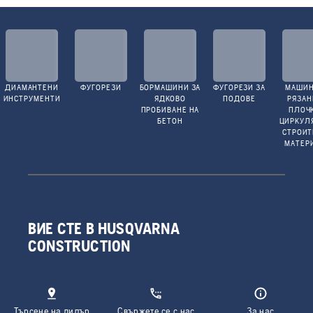
ДИАМАНТЕНИ
ФУГОРЕЗИ
БОРМАШИНИ ЗА
ФУГОРЕЗИ ЗА
МАШИН
ИНСТРУМЕНТИ
ЯДКОВО
ПОДОВЕ
РЯЗАН
ПРОБИВАНЕ НА
ПЛОЧ
БЕТОН
ЦИРКУЛ
СТРОИ
МАТЕР
ВИЕ СТЕ В HUSQVARNA
CONSTRUCTION
Търсене на дилър
Свържете се с нас
За нас