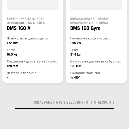
БОРМАШИНИ ЗА ЯДКОВО
БОРМАШИНИ ЗА ЯДКОВО
ПРОБИВАНЕ СЪС СТОЙКА
ПРОБИВАНЕ СЪС СТОЙКА
DMS 160 A
DMS 160 Gyro
Номинална входна мощност
Номинална входна мощност
1,55 kW
1,55 kW
Тегло
Тегло
10,5 kg
31,4 kg
Максимален диаметър на бургията
Максимален диаметър на бургията
120 mm
120 mm
Поставяне под ъгъл
Поставяне под ъгъл
-
+/-90º
ПОКАЗВАНЕ НА {VISIBLECOUNT} ОТ {TOTALCOUNT}