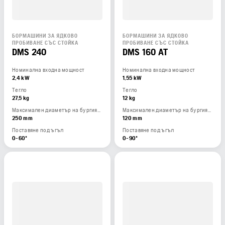
БОРМАШИНИ ЗА ЯДКОВО
БОРМАШИНИ ЗА ЯДКОВО
ПРОБИВАНЕ СЪС СТОЙКА
ПРОБИВАНЕ СЪС СТОЙКА
DMS 240
DMS 160 AT
Номинална входна мощност
Номинална входна мощност
2,4 kW
1,55 kW
Тегло
Тегло
27,5 kg
12 kg
Максимален диаметър на бургията
Максимален диаметър на бургията
250 mm
120 mm
Поставяне под ъгъл
Поставяне под ъгъл
0-60º
0-90º