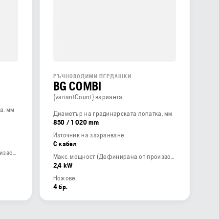
РЪЧНОВОДИМИ ПЕРДАШКИ
BG COMBI
{variantCount} варианта
а, мм
Диаметър на градинарската лопатка, мм
850 / 1 020 mm
Източник на захранване
С кабел
Макс. мощност (Дефинирана от производителя)
Макс. мощност (Дефинирана от производителя)
2,4 kW
Ножове
4 бр.