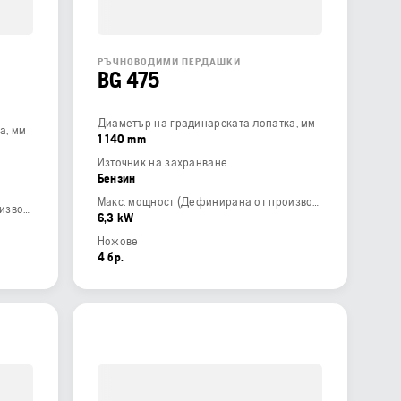
РЪЧНОВОДИМИ ПЕРДАШКИ
BG 475
Диаметър на градинарската лопатка, мм
а, мм
1 140 mm
Източник на захранване
Бензин
Макс. мощност (Дефинирана от производителя)
Макс. мощност (Дефинирана от производителя)
6,3 kW
Ножове
4 бр.