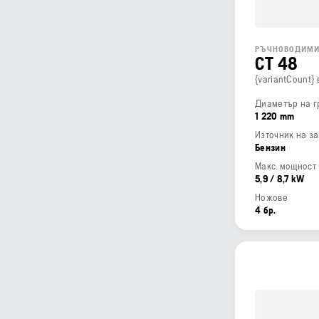
РЪЧНОВОДИМИ
CT 48
{variantCount}
Диаметър на г
1 220 mm
Източник на з
Бензин
5,9 / 8,7 kW
Ножове
4 бр.