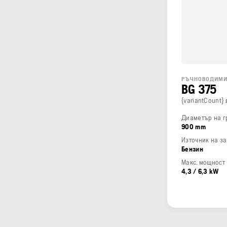
РЪЧНОВОДИМИ
BG 375
{variantCount}
Диаметър на г
900 mm
Източник на з
Бензин
4,3 / 6,3 kW