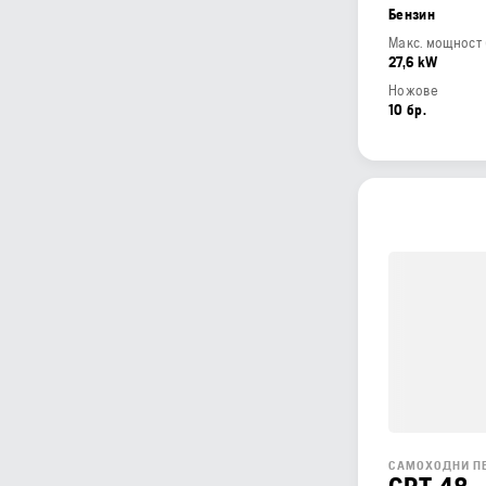
Бензин
27,6 kW
Ножове
10 бр.
САМОХОДНИ П