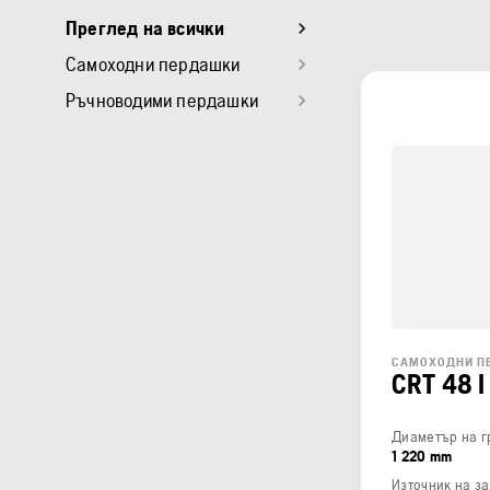
Преглед на всички
Самоходни пердашки
Ръчноводими пердашки
САМОХОДНИ П
CRT 48 I
Диаметър на г
1 220 mm
Източник на з