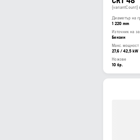
CRT 48
{variantCount}
Диаметър на г
1 220 mm
Източник на з
Бензин
27,6 / 42,5 kW
Ножове
10 бр.