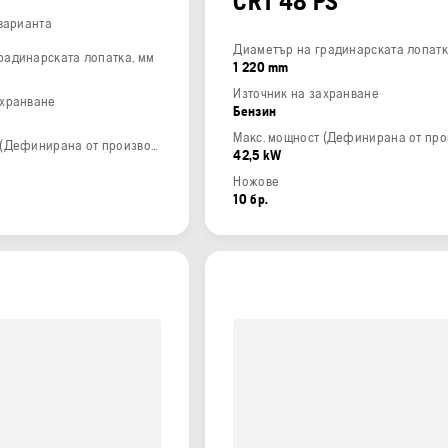
CRT 48 PS
 варианта
Диаметър на градинарската лопатк
радинарската лопатка, мм
1 220 mm
Източник на захранване
ахранване
Бензин
Макс. мощност (Дефинирана от производителя)
42,5 kW
Ножове
10 бр.