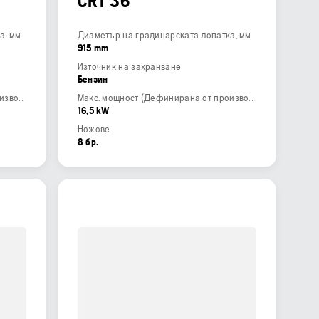
CRT 36
а, мм
Диаметър на градинарската лопатка, мм
915 mm
Източник на захранване
Бензин
Макс. мощност (Дефинирана от производителя)
Макс. мощност (Дефинирана от производителя)
16,5 kW
Ножове
8 бр.