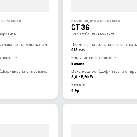
 ПЕРДАШКИ
РЪЧНОВОДИМИ ПЕРДАШКИ
CT 36
 варианта
{variantCount} варианта
радинарската лопатка, мм
Диаметър на градинарската лопатк
915 mm
ахранване
Източник на захранване
Бензин
Макс. мощност (Дефинирана от производителя)
3,6 / 5,9 kW
Ножове
4 бр.