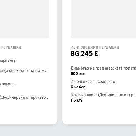
 ПЕРДАШКИ
РЪЧНОВОДИМИ ПЕРДАШКИ
BG 245 E
 варианта
Диаметър на градинарската лопатк
радинарската лопатка, мм
600 mm
Източник на захранване
ахранване
С кабел
Макс. мощност (Дефинирана от производителя)
1,5 kW