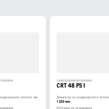
ЕРДАШКИ
САМОХОДНИ ПЕРДАШКИ
CRT 48 PS I
радинарската лопатка, мм
Диаметър на градинарската лопатк
1 220 mm
ахранване
Източник на захранване