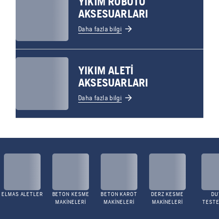
YIKIM ROBOTU
AKSESUARLARI
Daha fazla bilgi
YIKIM ALETI
AKSESUARLARI
Daha fazla bilgi
ELMAS ALETLER
BETON KESME
BETON KAROT
DERZ KESME
DU
MAKINELERI
MAKINELERI
MAKINELERI
TESTE