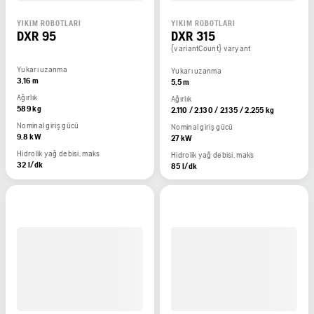
YIKIM ROBOTLARI
YIKIM ROBOTLARI
DXR 95
DXR 315
{variantCount} varyant
Yukarı uzanma
Yukarı uzanma
3,16 m
5,5 m
Ağırlık
Ağırlık
589 kg
2.110 / 2.130 / 2.135 / 2.255 kg
Nominal giriş gücü
Nominal giriş gücü
9,8 kW
27 kW
Hidrolik yağ debisi, maks
Hidrolik yağ debisi, maks
32 l/dk
85 l/dk