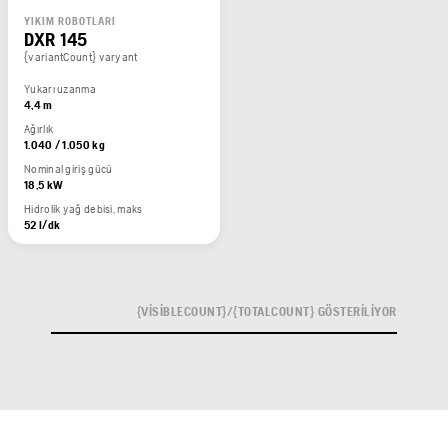
YIKIM ROBOTLARI
DXR 145
{variantCount} varyant
Yukarı uzanma
4,4 m
Ağırlık
1.040 / 1.050 kg
Nominal giriş gücü
18,5 kW
Hidrolik yağ debisi, maks
52 l/dk
{VISIBLECOUNT}/{TOTALCOUNT} GÖSTERILIYOR