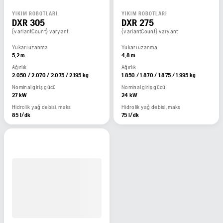
YIKIM ROBOTLARI
YIKIM ROBOTLARI
DXR 305
DXR 275
{variantCount} varyant
{variantCount} varyant
Yukarı uzanma
Yukarı uzanma
5,2 m
4,8 m
Ağırlık
Ağırlık
2.050 / 2.070 / 2.075 / 2.195 kg
1.850 / 1.870 / 1.875 / 1.995 kg
Nominal giriş gücü
Nominal giriş gücü
27 kW
24 kW
Hidrolik yağ debisi, maks
Hidrolik yağ debisi, maks
85 l/dk
75 l/dk