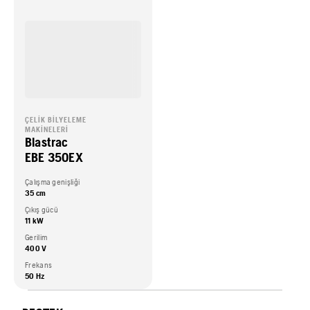
ÇELIK BILYELEME
MAKINELERI
Blastrac
EBE 350EX
Çalışma genişliği
35 cm
Çıkış gücü
11 kW
Gerilim
400 V
Frekans
50 Hz