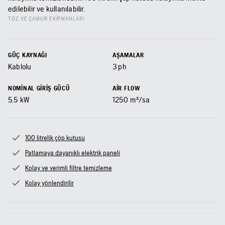
edilebilir ve kullanılabilir.
TOZ VE ÇAMUR EKIPMANLARI
GÜÇ KAYNAĞI
AŞAMALAR
Kablolu
3 ph
NOMINAL GIRIŞ GÜCÜ
AIR FLOW
5.5
kW
1250
m³/sa
100 litrelik çöp kutusu
Patlamaya dayanıklı elektrik paneli
Kolay ve verimli filtre temizleme
Kolay yönlendirilir