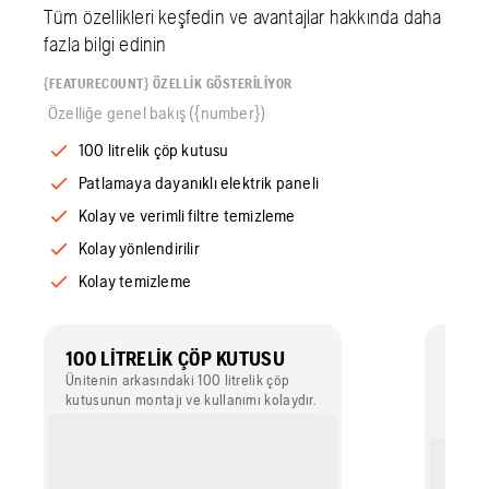
Tüm özellikleri keşfedin ve avantajlar hakkında daha
fazla bilgi edinin
{FEATURECOUNT} ÖZELLIK GÖSTERILIYOR
Özelliğe genel bakış ({number})
100 litrelik çöp kutusu
Patlamaya dayanıklı elektrik paneli
Kolay ve verimli filtre temizleme
Kolay yönlendirilir
Kolay temizleme
100 LITRELIK ÇÖP KUTUSU
PATL
ELEK
Ünitenin arkasındaki 100 litrelik çöp
kutusunun montajı ve kullanımı kolaydır.
Toz as
elektri
Gb (IP
elektri