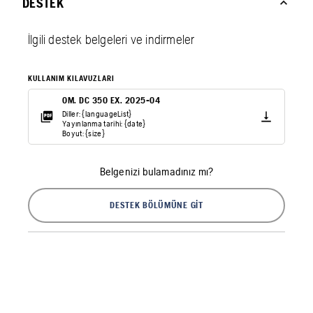
DESTEK
İlgili destek belgeleri ve indirmeler
KULLANIM KILAVUZLARI
OM. DC 350 EX. 2025-04
Diller: {languageList}
Yayınlanma tarihi: {date}
Boyut: {size}
Belgenizi bulamadınız mı?
DESTEK BÖLÜMÜNE GIT