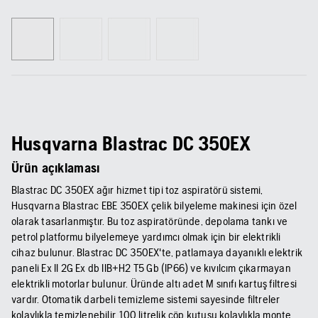
Husqvarna Blastrac DC 350EX
Ürün açıklaması
Blastrac DC 350EX ağır hizmet tipi toz aspiratörü sistemi,
Husqvarna Blastrac EBE 350EX çelik bilyeleme makinesi için özel
olarak tasarlanmıştır. Bu toz aspiratöründe, depolama tankı ve
petrol platformu bilyelemeye yardımcı olmak için bir elektrikli
cihaz bulunur. Blastrac DC 350EX'te, patlamaya dayanıklı elektrik
paneli Ex II 2G Ex db IIB+H2 T5 Gb (IP66) ve kıvılcım çıkarmayan
elektrikli motorlar bulunur. Üründe altı adet M sınıfı kartuş filtresi
vardır. Otomatik darbeli temizleme sistemi sayesinde filtreler
kolaylıkla temizlenebilir. 100 litrelik çöp kutusu kolaylıkla monte