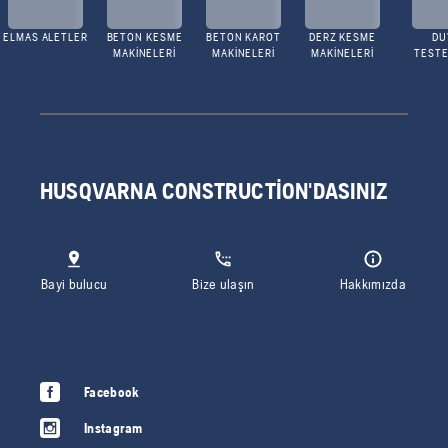
ELMAS ALETLER
BETON KESME
BETON KAROT
DERZ KESME
DU
MAKINELERI
MAKINELERI
MAKINELERI
TESTE
HUSQVARNA CONSTRUCTION'DASINIZ
Bayi bulucu
Bize ulaşın
Hakkımızda
Facebook
Instagram