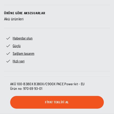
ÜRÜNE GÖRE AKSESUARLAR
Akü ürünleri
Haberdar olun
Güçlü
Sağlam tasarım
Hızlı şarj
AKÜ 100-B380X B380X/C900X PACE Power kit - EU
Ürün no:
970 69 93‑01
FIYAT TEKLIFI AL