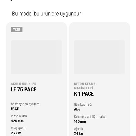
Bu model bu ürünlere uygundur
YENI
AKÜLÜ ÜRÜNLER
BETON KESME
LF 75 PACE
MAKINELERI
K 1 PACE
Battery eco system
Güç kaynağı
PACE
Akü
Plate width
Kesme derinliği, maks
420 mm
145 mm
Çıkış gücü
Ağırlık
2,7 kW
7,4 kg