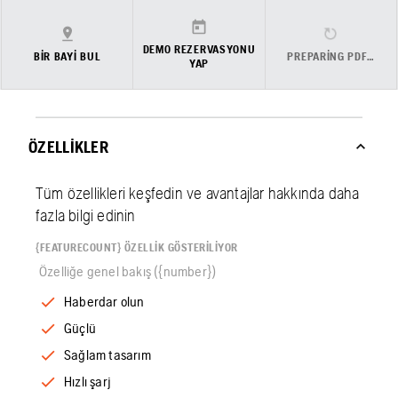
DEMO REZERVASYONU
BIR BAYI BUL
PREPARING PDF…
YAP
ÖZELLIKLER
Tüm özellikleri keşfedin ve avantajlar hakkında daha
fazla bilgi edinin
{FEATURECOUNT} ÖZELLIK GÖSTERILIYOR
Özelliğe genel bakış ({number})
Haberdar olun
Güçlü
Sağlam tasarım
Hızlı şarj