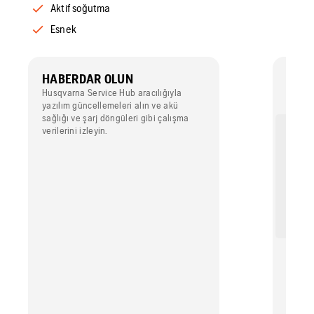
Aktif soğutma
Esnek
HABERDAR OLUN
GÜÇ
Husqvarna Service Hub aracılığıyla
Yüksek 
yazılım güncellemeleri alın ve akü
üretken
sağlığı ve şarj döngüleri gibi çalışma
verilerini izleyin.