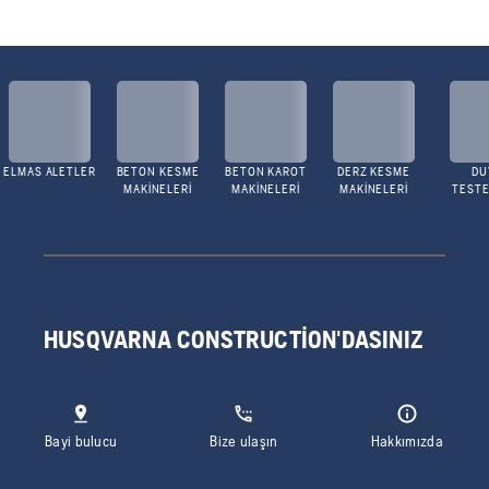
ELMAS ALETLER
BETON KESME
BETON KAROT
DERZ KESME
DU
MAKINELERI
MAKINELERI
MAKINELERI
TESTE
HUSQVARNA CONSTRUCTION'DASINIZ
Bayi bulucu
Bize ulaşın
Hakkımızda