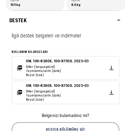
Ağırlık
Ağırlık
105 kg
8,6 kg
DESTEK
İlgili destek belgeleri ve indirmeler
KULLANIM KILAVUZLARI
OM. 100-B380X, 100-B750X. 2023-03
Diller: {languageList}
Yayınlanma tarihi: {date}
Boyut: {size}
OM. 100-B380X, 100-B750X. 2023-03
Diller: {languageList}
Yayınlanma tarihi: {date}
Boyut: {size}
Belgenizi bulamadınız mı?
DESTEK BÖLÜMÜNE GIT