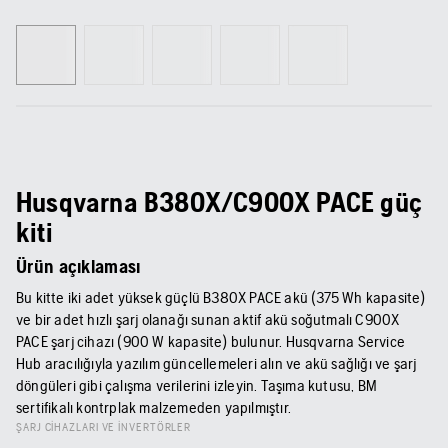
Husqvarna B380X/C900X PACE güç
kiti
Ürün açıklaması
Bu kitte iki adet yüksek güçlü B380X PACE akü (375 Wh kapasite)
ve bir adet hızlı şarj olanağı sunan aktif akü soğutmalı C900X
PACE şarj cihazı (900 W kapasite) bulunur. Husqvarna Service
Hub aracılığıyla yazılım güncellemeleri alın ve akü sağlığı ve şarj
döngüleri gibi çalışma verilerini izleyin. Taşıma kutusu, BM
sertifikalı kontrplak malzemeden yapılmıştır.
ŞARJ CIHAZLARI VE INVERTÖRLER