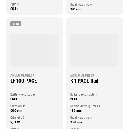
Ağırlık
Bıçak çapı, maks
90 kg
361 mm
YENI
AKÜLÜ ÜRÜNLER
AKÜLÜ ÜRÜNLER
LF 100 PACE
K 1 PACE Rail
Battery eco system
Battery eco system
PACE
PACE
Plate width
Kesme derinliği, maks
500 mm
133 mm
Çıkış gücü
Bıçak çapı, maks
2,7 kW
356 mm