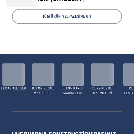
TÜM ÜRÜN YELPAZESINE GIT
ELMAS ALETLER
BETON KESME
BETON KAROT
DERZ KESME
DU
MAKINELERI
MAKINELERI
MAKINELERI
TESTE