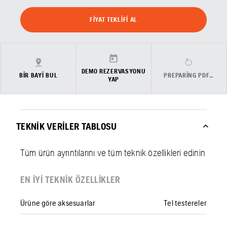
FIYAT TEKLIFI AL
DEMO REZERVASYONU
BIR BAYI BUL
PREPARING PDF…
YAP
TEKNIK VERILER TABLOSU
Tüm ürün ayrıntılarını ve tüm teknik özellikleri edinin
EN IYI TEKNIK ÖZELLIKLER
Ürüne göre aksesuarlar
Tel testereler