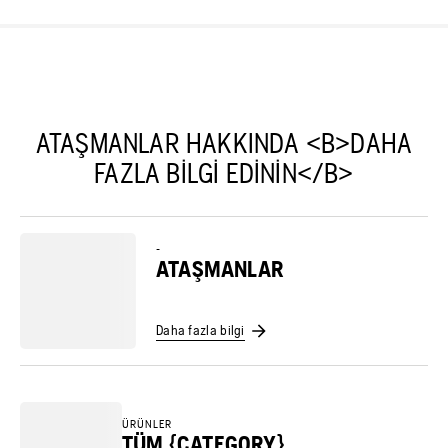
ATAŞMANLAR HAKKINDA <B>DAHA
FAZLA BILGI EDININ</B>
-
ATAŞMANLAR
Daha fazla bilgi
ÜRÜNLER
TÜM {CATEGORY}