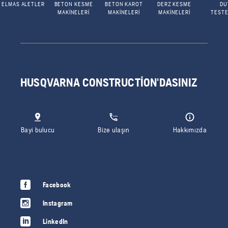
ELMAS ALETLER
BETON KESME
BETON KAROT
DERZ KESME
DU
MAKINELERI
MAKINELERI
MAKINELERI
TESTE
HUSQVARNA CONSTRUCTION'DASINIZ
Bayi bulucu
Bize ulaşın
Hakkımızda
Facebook
Instagram
LinkedIn