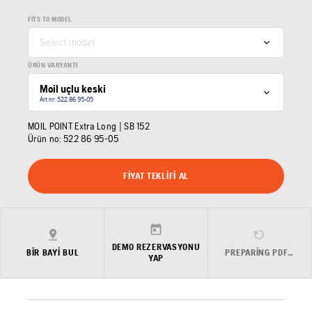
FITS TO MODEL
Select model
ÜRÜN VARYANTI
Moil uçlu keski
Art nr: 522 86 95‑05
MOIL POINT Extra Long | SB 152
Ürün no:
522 86 95‑05
FIYAT TEKLIFI AL
DEMO REZERVASYONU
BIR BAYI BUL
PREPARING PDF…
YAP