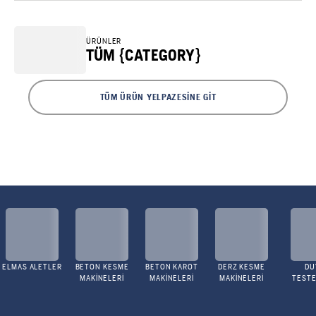
ÜRÜNLER
TÜM {CATEGORY}
TÜM ÜRÜN YELPAZESINE GIT
ELMAS ALETLER
BETON KESME
BETON KAROT
DERZ KESME
DU
MAKINELERI
MAKINELERI
MAKINELERI
TESTE