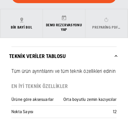
DEMO REZERVASYONU
BIR BAYI BUL
PREPARING PDF…
YAP
TEKNIK VERILER TABLOSU
Tüm ürün ayrıntılarını ve tüm teknik özellikleri edinin
EN IYI TEKNIK ÖZELLIKLER
Ürüne göre aksesuarlar
Orta boyutlu zemin kazıyıcılar
Nokta Sayısı
12