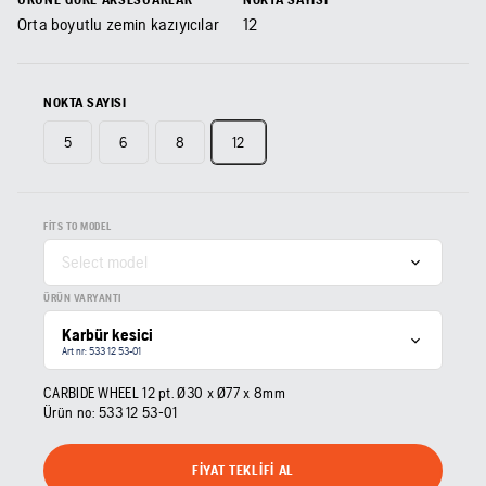
Orta boyutlu zemin kazıyıcılar
12
NOKTA SAYISI
5
6
8
12
FITS TO MODEL
Select model
ÜRÜN VARYANTI
Karbür kesici
Art nr: 533 12 53‑01
CARBIDE WHEEL 12 pt. Ø30 x Ø77 x 8mm
Ürün no:
533 12 53‑01
FIYAT TEKLIFI AL