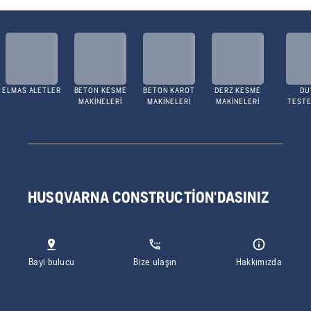
ELMAS ALETLER
BETON KESME
BETON KAROT
DERZ KESME
DU
MAKINELERI
MAKINELERI
MAKINELERI
TESTE
HUSQVARNA CONSTRUCTION'DASINIZ
Bayi bulucu
Bize ulaşın
Hakkımızda