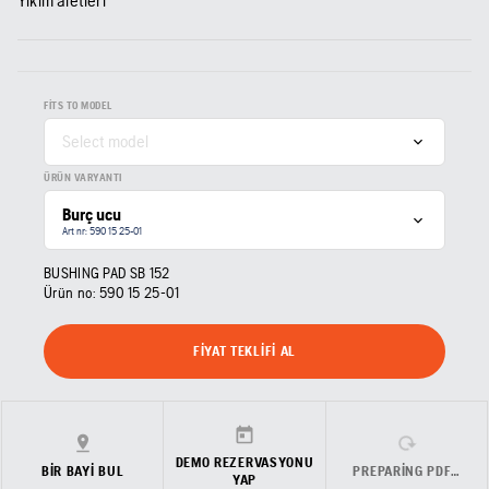
Yıkım aletleri
FITS TO MODEL
Select model
ÜRÜN VARYANTI
Burç ucu
Art nr: 590 15 25‑01
BUSHING PAD SB 152
Ürün no:
590 15 25‑01
FIYAT TEKLIFI AL
DEMO REZERVASYONU
BIR BAYI BUL
PREPARING PDF…
YAP