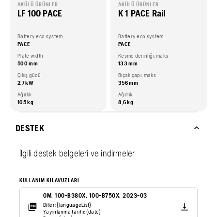
AKÜLÜ ÜRÜNLER
AKÜLÜ ÜRÜNLER
LF 100 PACE
K 1 PACE Rail
Battery eco system
Battery eco system
PACE
PACE
Plate width
Kesme derinliği, maks
500 mm
133 mm
Çıkış gücü
Bıçak çapı, maks
2,7 kW
356 mm
Ağırlık
Ağırlık
105 kg
8,6 kg
DESTEK
İlgili destek belgeleri ve indirmeler
KULLANIM KILAVUZLARI
OM. 100-B380X, 100-B750X. 2023-03
Diller: {languageList}
Yayınlanma tarihi: {date}