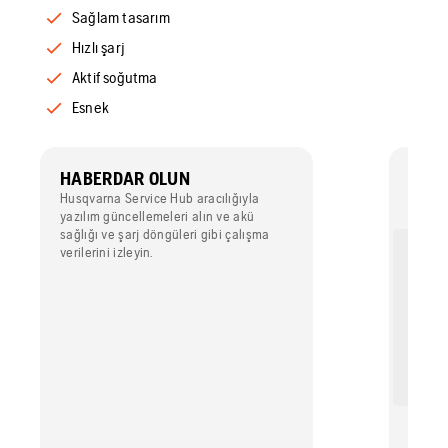
Sağlam tasarım
Hızlı şarj
Aktif soğutma
Esnek
HABERDAR OLUN
GÜÇ
Husqvarna Service Hub aracılığıyla
Yüksek 
yazılım güncellemeleri alın ve akü
üretken
sağlığı ve şarj döngüleri gibi çalışma
verilerini izleyin.