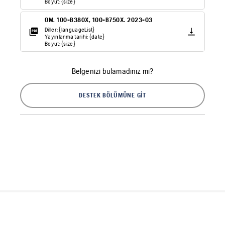
Boyut: {size}
OM. 100-B380X, 100-B750X. 2023-03
Diller: {languageList}
Yayınlanma tarihi: {date}
Boyut: {size}
Belgenizi bulamadınız mı?
DESTEK BÖLÜMÜNE GIT