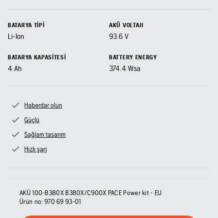
BATARYA TIPI
AKÜ VOLTAJI
Li-Ion
93.6
V
BATARYA KAPASITESI
BATTERY ENERGY
4
Ah
374.4
Wsa
Haberdar olun
Güçlü
Sağlam tasarım
Hızlı şarj
AKÜ 100-B380X B380X/C900X PACE Power kit - EU
Ürün no:
970 69 93‑01