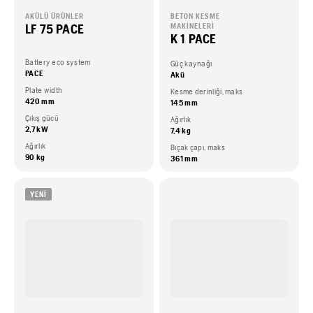
AKÜLÜ ÜRÜNLER
BETON KESME
LF 75 PACE
MAKINELERI
K 1 PACE
Battery eco system
Güç kaynağı
PACE
Akü
Plate width
Kesme derinliği, maks
420 mm
145 mm
Çıkış gücü
Ağırlık
2,7 kW
7,4 kg
Ağırlık
Bıçak çapı, maks
90 kg
361 mm
YENI