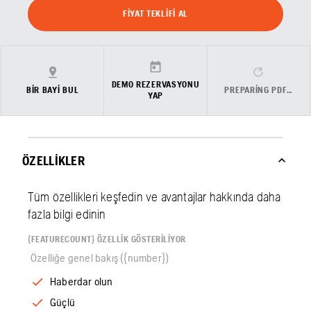
FIYAT TEKLIFI AL
DEMO REZERVASYONU
BIR BAYI BUL
PREPARING PDF…
YAP
ÖZELLIKLER
Tüm özellikleri keşfedin ve avantajlar hakkında daha
fazla bilgi edinin
{FEATURECOUNT} ÖZELLIK GÖSTERILIYOR
Özelliğe genel bakış ({number})
Haberdar olun
Güçlü