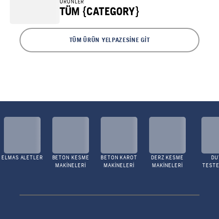
ÜRÜNLER
TÜM {CATEGORY}
TÜM ÜRÜN YELPAZESINE GIT
ELMAS ALETLER
BETON KESME
BETON KAROT
DERZ KESME
DU
MAKINELERI
MAKINELERI
MAKINELERI
TESTE