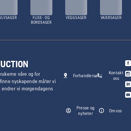
ULVSAGER
FLISE- OG
VEGGSAGER
VAIERSAGER
BORDSAGER
RUCTION
Kontakt
brukerne våre og for
Forhandlersøk
oss
g finne nyskapende måter vi
, endrer vi morgendagens
Presse og
Om oss
nyheter