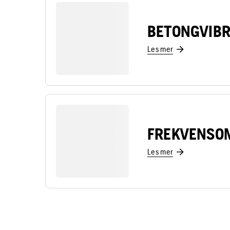
BETONGVIB
Les mer
FREKVENSO
Les mer