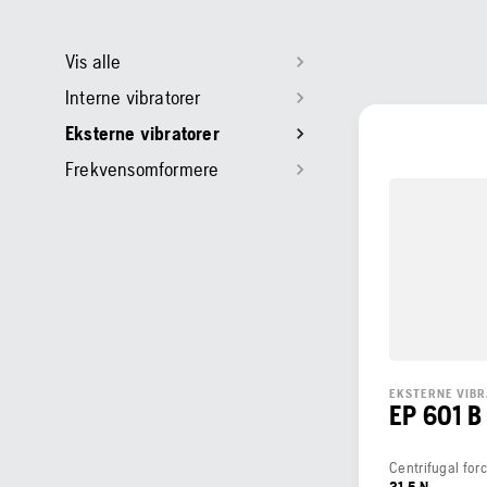
Vis alle
Interne vibratorer
Eksterne vibratorer
Frekvensomformere
EKSTERNE VIB
EP 601 B
Centrifugal for
31,5 N