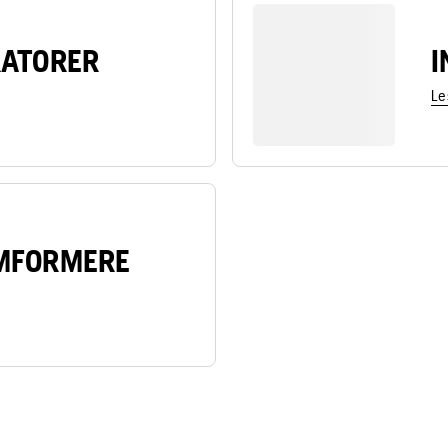
RATORER
I
Le
MFORMERE