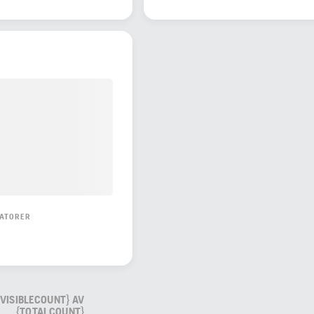
RATORER
{VISIBLECOUNT} AV
{TOTALCOUNT}