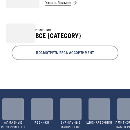
Узнать больше
ИЗДЕЛИЯ
ВСЕ {CATEGORY}
ПОСМОТРЕТЬ ВЕСЬ АССОРТИМЕНТ
АЛМАЗНЫЕ
РЕЗЧИКИ
БУРИЛЬНЫЕ
ШВОНАРЕЗЧИКИ
ПЛИТКО
ИНСТРУМЕНТЫ
МАШИНЫ ПО
КАМНЕР