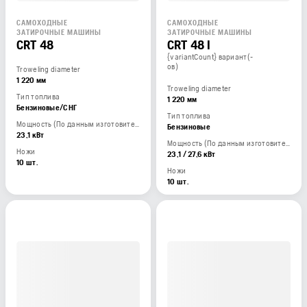
САМОХОДНЫЕ
САМОХОДНЫЕ
ЗАТИРОЧНЫЕ МАШИНЫ
ЗАТИРОЧНЫЕ МАШИНЫ
CRT 48
CRT 48 I
{variantCount} вариант(-
ов)
Troweling diameter
1 220 мм
Troweling diameter
Тип топлива
1 220 мм
Бензиновые/СНГ
Тип топлива
Мощность (По данным изготовителя двигателя)
Бензиновые
23,1 кВт
Мощность (По данным изготовителя двигателя)
Ножи
23,1 / 27,6 кВт
10 шт.
Ножи
10 шт.