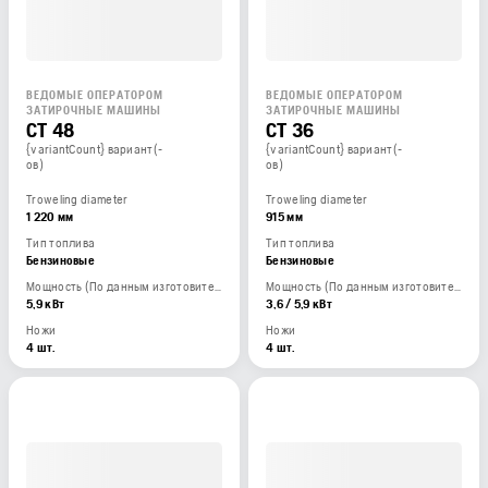
ВЕДОМЫЕ ОПЕРАТОРОМ
ВЕДОМЫЕ ОПЕРАТОРОМ
ЗАТИРОЧНЫЕ МАШИНЫ
ЗАТИРОЧНЫЕ МАШИНЫ
CT 48
CT 36
{variantCount} вариант(-
{variantCount} вариант(-
ов)
ов)
Troweling diameter
Troweling diameter
1 220 мм
915 мм
Тип топлива
Тип топлива
Бензиновые
Бензиновые
Мощность (По данным изготовителя двигателя)
Мощность (По данным изготовителя двигателя)
5,9 кВт
3,6 / 5,9 кВт
Ножи
Ножи
4 шт.
4 шт.