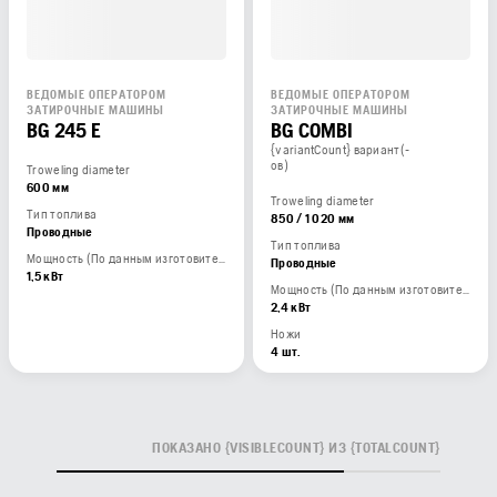
ВЕДОМЫЕ ОПЕРАТОРОМ
ВЕДОМЫЕ ОПЕРАТОРОМ
ЗАТИРОЧНЫЕ МАШИНЫ
ЗАТИРОЧНЫЕ МАШИНЫ
BG 245 E
BG COMBI
{variantCount} вариант(-
ов)
Troweling diameter
600 мм
Troweling diameter
Тип топлива
850 / 1 020 мм
Проводные
Тип топлива
Мощность (По данным изготовителя двигателя)
Проводные
1,5 кВт
Мощность (По данным изготовителя двигателя)
2,4 кВт
Ножи
4 шт.
ПОКАЗАНО {VISIBLECOUNT} ИЗ {TOTALCOUNT}