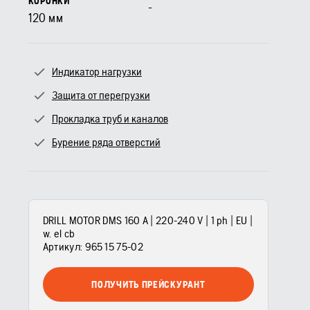
КОРОНКИ
-
120
мм
Индикатор нагрузки
Защита от перегрузки
Прокладка труб и каналов
Бурение ряда отверстий
DRILL MOTOR DMS 160 A | 220-240 V | 1 ph | EU |
w. el cb
Артикул:
965 15 75‑02
ПОЛУЧИТЬ ПРЕЙСКУРАНТ