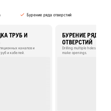
в
Бурение ряда отверстий
КА ТРУБ И
БУРЕНИЕ РЯДА
В
ОТВЕРСТИЙ
ляционных каналов и
Drilling multiple holes next to 
труб и кабелей.
make openings.