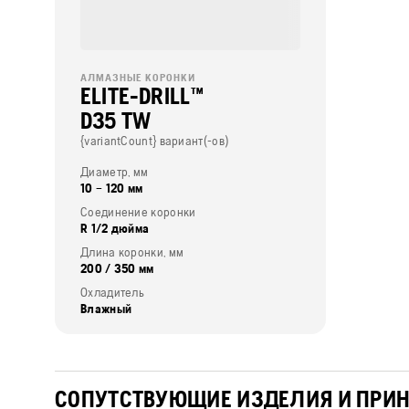
АЛМАЗНЫЕ КОРОНКИ
ELITE-DRILL™
D35 TW
{variantCount} вариант(-ов)
Диаметр, мм
10 – 120 мм
Соединение коронки
R 1/2 дюйма
Длина коронки, мм
200 / 350 мм
Охладитель
Влажный
СОПУТСТВУЮЩИЕ ИЗДЕЛИЯ И ПРИ