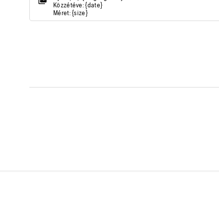
Közzétéve: {date}
Méret: {size}