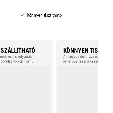
Könnyen tisztítható
SZÁLLÍTHATÓ
KÖNNYEN TISZTÍT
nek és kis súlyának
A magas szintű vízvédelmi sz
 porelszívó könnyen
lehetővé teszi a készülék egy
lyan intelligens részletek,
tisztítását és fertőtlenítését.
 cső és a padlószívó eszköz
gzítéséhez használható
lamint a két kerékkel való
essége zökkenőmentes
lehetővé.