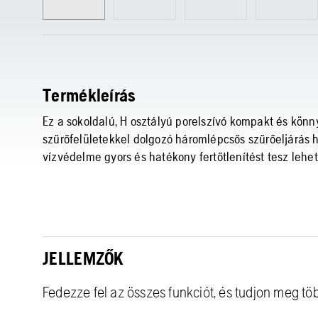
Termékleírás
Ez a sokoldalú, H osztályú porelszívó kompakt és könn
szűrőfelületekkel dolgozó háromlépcsős szűrőeljárás ho
vízvédelme gyors és hatékony fertőtlenítést tesz lehet
JELLEMZŐK
Fedezze fel az összes funkciót, és tudjon meg tö