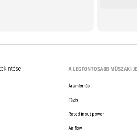
tekintése
A LEGFONTOSABB MŰSZAKI J
Áramforrás
Fázis
Rated input power
Air flow