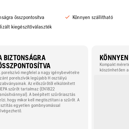
nságra összpontosítva
Könnyen szállítható
izált kiegészítőválaszték
A BIZTONSÁGRA
KÖNNYEN 
ÖSSZPONTOSÍTVA
Kompakt méreté
köszönhetően a
 porelszívó megfelel a nagy igénybevételre
szállítható. Az o
zánt porelszívók legújabb H osztályú
mint a tömlők, a
zabványainak. Az előszűrőtől elkülönített
géphez való rö
EPA szűrőt tartalmaz (EN1822
emelőkampók, va
anúsítvánnyal). A beépített szűrőriasztás
meghajtás kép
elzi, hogy mikor kell megtisztítani a szűrőt. A
irányítást tesz 
isztítás egyetlen gombnyomással
lvégezhető.