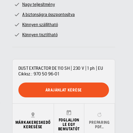
Nagy teljesítmény
A biztonságra összpontosítva
Könnyen szállítható
Könnyen tisztítható
DUST EXTRACTOR DE 110 SH | 230 V | 1 ph | EU
Cikksz.:
970 50 96‑01
ÁRAJÁNLAT KÉRÉSE
FOGLALJON
MÁRKAKERESKEDŐ
PREPARING
LE EGY
KERESÉSE
PDF…
BEMUTATÓT