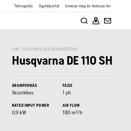
Támogatás
Ügyfélportál
Ismerje meg és fedezze fel
POR- ÉS ISZAPKEZELŐ BERENDEZÉSEK
Husqvarna DE 110 SH
ÁRAMFORRÁS
FÁZIS
Vezetékes
1 ph
RATED INPUT POWER
AIR FLOW
0.9
kW
180
m³/h