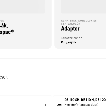
KOK
ADAPTEREK, KONZOLOK ÉS
sák,
CSATLAKOZÓK
Adapter
opac®
Tartozék ehhez
Porgyűjtők
ések
DE 110 SH, DE 110 H, DE 12
Nyelv(ek): {languageList}