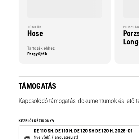
TÖMLŐK
PORZSÁ
Hose
Porz
Long
Tartozék ehhez
Porgyűjtők
TÁMOGATÁS
Kapcsolódó támogatási dokumentumok és letölt
KEZELŐI KÉZIKÖNYV
DE 110 SH, DE 110 H, DE 120 SH DE 120 H. 2026-01
Nyelv(ek): {languageList}