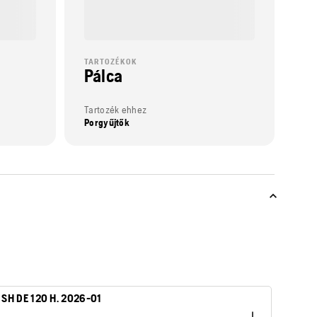
TARTOZÉKOK
Pálca
Tartozék ehhez
Porgyűjtők
0 SH DE 120 H. 2026-01