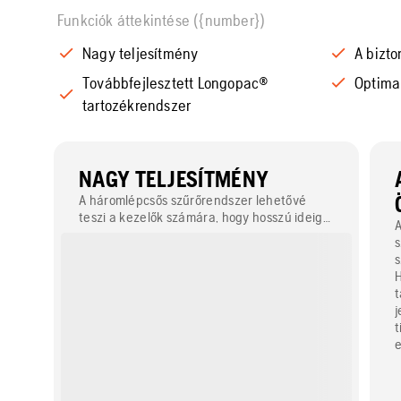
Funkciók áttekintése ({number})
Nagy teljesítmény
A bizto
Továbbfejlesztett Longopac®
Optimal
tartozékrendszer
NAGY TELJESÍTMÉNY
A háromlépcsős szűrőrendszer lehetővé
teszi a kezelők számára, hogy hosszú ideig
A
dolgozzanak megszakítás nélkül.
s
s
H
t
j
t
e