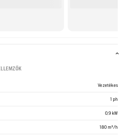
ELLEMZŐK
Vezetékes
1 ph
0,9 kW
180 m³/h