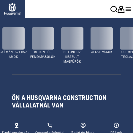
GYÉMÁNTSZERSZ
BETON- ÉS
BETONHOZ
ALJZATVÁGÓK
CSEMPE
ÁMOK
FÉMDARABOLÓK
KÉSZÜLT
TÉGLA
MAGFÚRÓK
ÖN A HUSQVARNA CONSTRUCTION
VÁLLALATNÁL VAN
Szakkereskedés-
Kapcsolatfelvétel
Sajtó és hírek
Rólunk