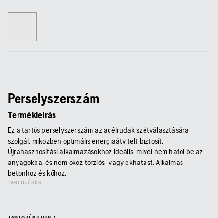
Perselyszerszám
Termékleírás
Ez a tartós perselyszerszám az acélrudak szétválasztására
szolgál, miközben optimális energiaátvitelt biztosít.
Újrahasznosítási alkalmazásokhoz ideális, mivel nem hatol be az
anyagokba, és nem okoz torziós- vagy ékhatást. Alkalmas
betonhoz és kőhöz.
TARTOZÉKOK
TARTOZÉK EHHEZ