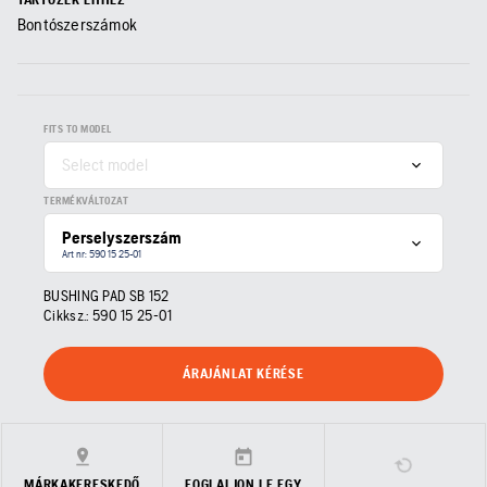
Bontószerszámok
FITS TO MODEL
Select model
TERMÉKVÁLTOZAT
Perselyszerszám
Art nr: 590 15 25‑01
BUSHING PAD SB 152
Cikksz.:
590 15 25‑01
ÁRAJÁNLAT KÉRÉSE
MÁRKAKERESKEDŐ
FOGLALJON LE EGY