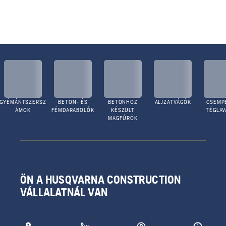
GYÉMÁNTSZERSZ
BETON- ÉS
BETONHOZ
ALJZATVÁGÓK
CSEMPE
ÁMOK
FÉMDARABOLÓK
KÉSZÜLT
TÉGLA
MAGFÚRÓK
ÖN A HUSQVARNA CONSTRUCTION
VÁLLALATNÁL VAN