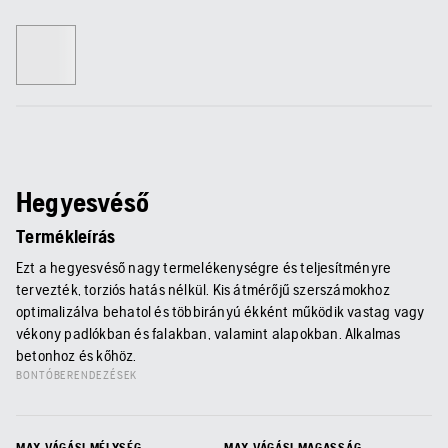
Hegyesvéső
Termékleírás
Ezt a hegyesvéső nagy termelékenységre és teljesítményre
tervezték, torziós hatás nélkül. Kis átmérőjű szerszámokhoz
optimalizálva behatol és többirányú ékként működik vastag vagy
vékony padlókban és falakban, valamint alapokban. Alkalmas
betonhoz és kőhöz.
BONTÓBERENDEZÉSEK
MAX VÁGÁSI MÉLYSÉG
MAX VÁGÁSI MAGASSÁG