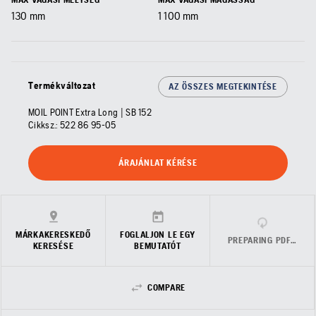
130 mm
1 100 mm
Termékváltozat
AZ ÖSSZES MEGTEKINTÉSE
MOIL POINT Extra Long | SB 152
Cikksz.:
522 86 95‑05
ÁRAJÁNLAT KÉRÉSE
MÁRKAKERESKEDŐ
FOGLALJON LE EGY
PREPARING PDF…
KERESÉSE
BEMUTATÓT
COMPARE