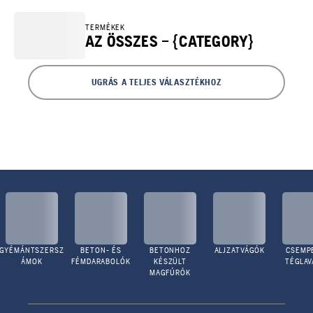
TERMÉKEK
AZ ÖSSZES – {CATEGORY}
UGRÁS A TELJES VÁLASZTÉKHOZ
GYÉMÁNTSZERSZ
BETON- ÉS
BETONHOZ
ALJZATVÁGÓK
CSEMPE
ÁMOK
FÉMDARABOLÓK
KÉSZÜLT
TÉGLA
MAGFÚRÓK